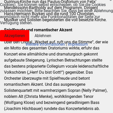
Quirinus-Kirche nun das Paulus-Oratorium von Felix
Cookies). Sie können selbst entscheiden, ob Sie die Cookies
Mendelssohn-Bartholdy auf dem Programm. Dirigent
zulassen möchten. Bitte beachten Sie, dass bei einer Ablehnung
Hans-Hermann Buyken und die rund 100 Choristen,
womöglich nicht mehr alle Funktionalitäten der Seite zur
Musiker und Solisten begeisterten die voll besetzte Kirche.
Verfügung stehen.
Spielfreude und romantischer Akzent
Akzeptieren
Ablehnen
Über den Choral „Wachet auf, ruft uns die Stimme“, der wie
Weitere Informationen
|
Impressum
ein Motto des gesamten Oratoriums wirkte, erfuhr das
Konzert eine allmähliche und dramaturgisch gekonnt
aufgebaute Steigerung. Lyrischen Betrachtungen stellte
das bestens präparierte Collegium vocale leidenschaftliche
Volkschören („Herr! Du bist Gott!“) gegenüber. Das
Orchester überzeugte mit Spielfreude und betont
romantischem Akzent. Und das ausgewogene
Solistenquartett mit warmherzigem Sopran (Nelly Palmer),
noblem Alt (Christa Menke), wohlklingenden Tenor
(Wolfgang Klose) und bezwingend geradlinigem Bass
(Joachim Höchbauer) rundete das Konzerterlebnis ab.