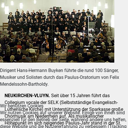
Dirigent Hans-Hermann Buyken führte die rund 100 Sänger,
Musiker und Solisten durch das Paulus-Oratorium von Felix
Mendelssohn-Bartholdy.
NEUKIRCHEN-VLUYN.
Seit über 15 Jahren führt das
Collegium vocale der SELK (Selbstständige Evangelisch-
Wir benutzen Cookies
Lutherische Kirche) mit Unterstützung der Sparkasse große
Wir nutzen Cookies auf unserer Website. Einige von ihnen sind
Chormusik am Niederrhein auf. Als musikalischer
essenziell für den Betrieb der Seite, während andere uns helfen,
Höhepunkt im sich neigenden Paulus-Jahr stand in der St.
diese Website und die Nutzererfahrung zu verbessern (Tracking