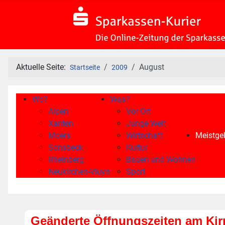
Aktuelle Seite:
August
Startseite
2009
Wo?
Was?
Alpen
Vor Ort
Xanten
Junge Welt
Moers
Wirtschaft
Meistgel
Sonsbeck
Kultur
Rheinberg
Bauen und Wohnen
Neukirchen-Vluyn
Sport
Geänderte Öffnungszeiten am Ki