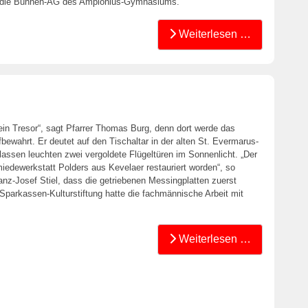
nd die Bühnen-AG des Amplonius-Gymnasiums.
Weiterlesen …
 ein Tresor“, sagt Pfarrer Thomas Burg, denn dort werde das
fbewahrt. Er deutet auf den Tischaltar in der alten St. Evermarus-
lassen leuchten zwei vergoldete Flügeltüren im Sonnenlicht. „Der
iedewerkstatt Polders aus Kevelaer restauriert worden“, so
anz-Josef Stiel, dass die getriebenen Messingplatten zuerst
 Sparkassen-Kulturstiftung hatte die fachmännische Arbeit mit
Weiterlesen …