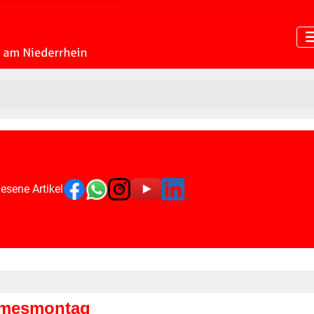
esene Artikel
rmesmontag