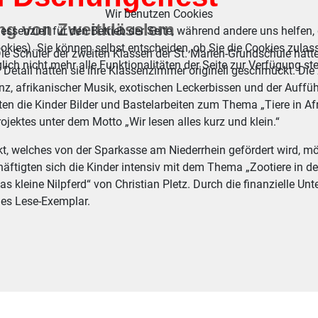
Wir benutzen Cookies
ng von Zweitklässlern
essenziell für den Betrieb der Seite, während andere uns helfen,
okies). Sie können selbst entscheiden, ob Sie die Cookies zulas
ie Schüler der zweiten Klassen der St. Marien-Grundschule hatte
ich nicht mehr alle Funktionalitäten der Seite zur Verfügung st
 Detail hatten sie ihre Klassenzimmer originell geschmückt. Di
anz, afrikanischer Musik, exotischen Leckerbissen und der Auff
ten die Kinder Bilder und Bastelarbeiten zum Thema „Tiere in Af
rojektes unter dem Motto „Wir lesen alles kurz und klein.“
kt, welches von der Sparkasse am Niederrhein gefördert wird, m
äftigten sich die Kinder intensiv mit dem Thema „Zootiere in d
das kleine Nilpferd“ von Christian Pletz. Durch die finanzielle 
hes Lese-Exemplar.