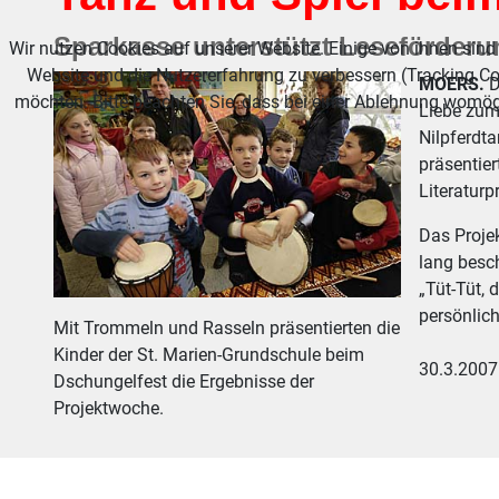
Sparkasse unterstützt Leseförderu
Wir nutzen Cookies auf unserer Website. Einige von ihnen sind 
Website und die Nutzererfahrung zu verbessern (Tracking Co
MOERS.
D
möchten. Bitte beachten Sie, dass bei einer Ablehnung womögl
Liebe zum
Nilpferdt
präsentier
Literaturp
Das Proje
lang besch
„Tüt-Tüt, 
persönlic
Mit Trommeln und Rasseln präsentierten die
Kinder der St. Marien-Grundschule beim
30.3.2007
Dschungelfest die Ergebnisse der
Projektwoche.