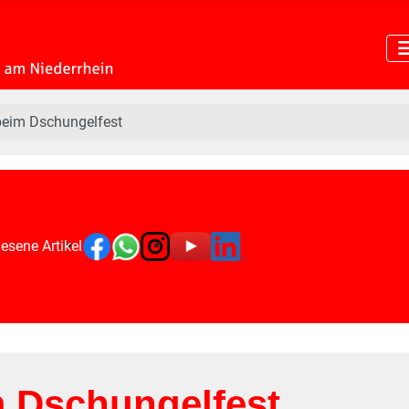
beim Dschungelfest
esene Artikel
m Dschungelfest