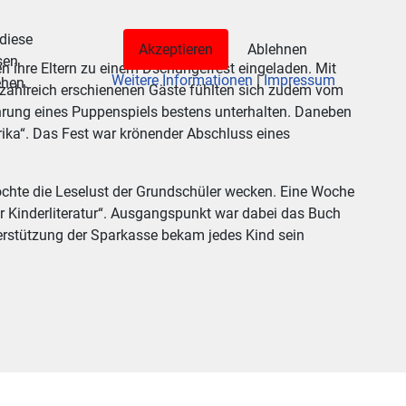
 diese
Akzeptieren
Ablehnen
sen
n ihre Eltern zu einem Dschungelfest eingeladen. Mit
Weitere Informationen
|
Impressum
ehen.
e zahlreich erschienenen Gäste fühlten sich zudem vom
ührung eines Puppenspiels bestens unterhalten. Daneben
rika“. Das Fest war krönender Abschluss eines
öchte die Leselust der Grundschüler wecken. Eine Woche
er Kinderliteratur“. Ausgangspunkt war dabei das Buch
Unterstützung der Sparkasse bekam jedes Kind sein