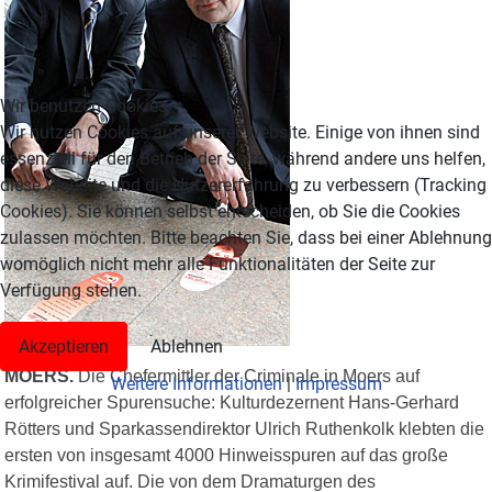
Wir benutzen Cookies
Wir nutzen Cookies auf unserer Website. Einige von ihnen sind
essenziell für den Betrieb der Seite, während andere uns helfen,
diese Website und die Nutzererfahrung zu verbessern (Tracking
Cookies). Sie können selbst entscheiden, ob Sie die Cookies
zulassen möchten. Bitte beachten Sie, dass bei einer Ablehnung
womöglich nicht mehr alle Funktionalitäten der Seite zur
Verfügung stehen.
Akzeptieren
Ablehnen
MOERS.
Die Chefermittler der Criminale in Moers auf
Weitere Informationen
|
Impressum
erfolgreicher Spurensuche: Kulturdezernent Hans-Gerhard
Rötters und Sparkassendirektor Ulrich Ruthenkolk klebten die
ersten von insgesamt 4000 Hinweisspuren auf das große
Krimifestival auf. Die von dem Dramaturgen des