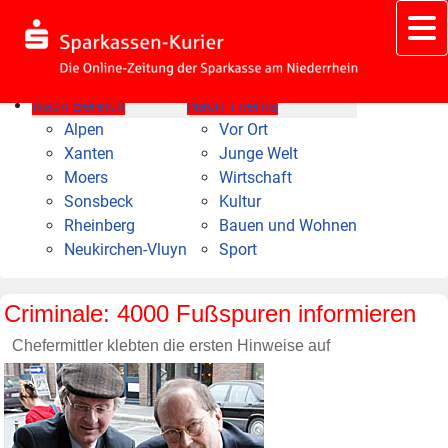
Nach Bereich
Nach Thema
Alpen
Vor Ort
Xanten
Junge Welt
Moers
Wirtschaft
Sonsbeck
Kultur
Rheinberg
Bauen und Wohnen
Neukirchen-Vluyn
Sport
Criminale: 4000 Fußspuren informieren
Chefermittler klebten die ersten Hinweise auf