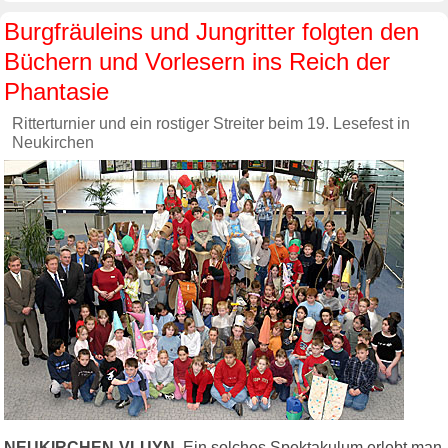
Burgfräuleins und Jungritter folgten den
Büchern und Vorlesern ins Reich der
Phantasie
Ritterturnier und ein rostiger Streiter beim 19. Lesefest in
Neukirchen
NEUKIRCHEN-VLUYN.
Ein solches Spektakulum erlebt man