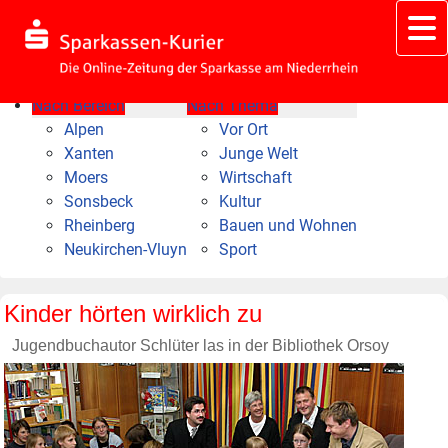
Nach Bereich
Nach Thema
Alpen
Vor Ort
Xanten
Junge Welt
Moers
Wirtschaft
Sonsbeck
Kultur
Rheinberg
Bauen und Wohnen
Neukirchen-Vluyn
Sport
Kinder hörten wirklich zu
Jugendbuchautor Schlüter las in der Bibliothek Orsoy