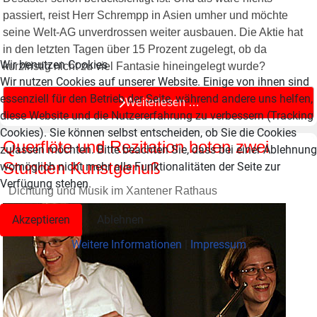
passiert, reist Herr Schrempp in Asien umher und möchte
seine Welt-AG unverdrossen weiter ausbauen. Die Aktie hat
in den letzten Tagen über 15 Prozent zugelegt, ob da
Wir benutzen Cookies
kurzfristig nicht zu viel Fantasie hineingelegt wurde?
Wir nutzen Cookies auf unserer Website. Einige von ihnen sind
essenziell für den Betrieb der Seite, während andere uns helfen,
Weiterlesen …
diese Website und die Nutzererfahrung zu verbessern (Tracking
Cookies). Sie können selbst entscheiden, ob Sie die Cookies
Querflöte und Rezitation boten zwei
zulassen möchten. Bitte beachten Sie, dass bei einer Ablehnung
Stunden Kunstgenuß
womöglich nicht mehr alle Funktionalitäten der Seite zur
Verfügung stehen.
Dichtung und Musik im Xantener Rathaus
Akzeptieren
Ablehnen
Weitere Informationen
|
Impressum