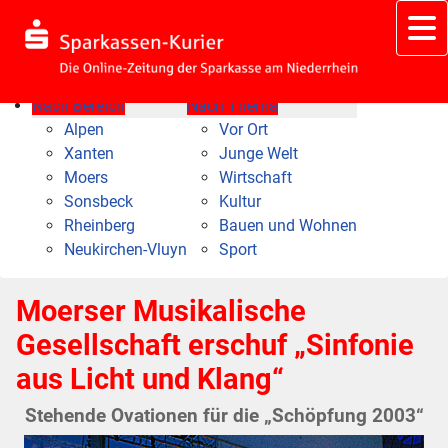
Nach Bereich
Nach Thema
Alpen
Vor Ort
Xanten
Junge Welt
Moers
Wirtschaft
Sonsbeck
Kultur
Rheinberg
Bauen und Wohnen
Neukirchen-Vluyn
Sport
Moerser Musikalische
Gesellschaft erschuf „Sinfonie
aus Licht und Klang“
Stehende Ovationen für die „Schöpfung 2003“