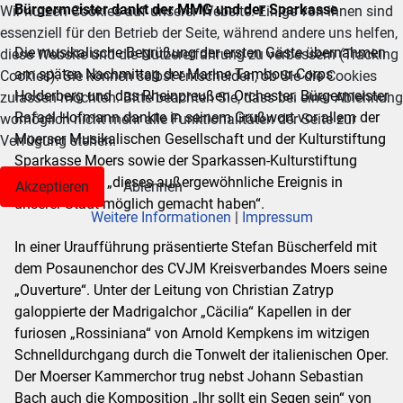
Bürgermeister dankt der MMG und der Sparkasse
Wir nutzen Cookies auf unserer Website. Einige von ihnen sind
essenziell für den Betrieb der Seite, während andere uns helfen,
Die musikalische Begrüßung der ersten Gäste übernahmen
diese Website und die Nutzererfahrung zu verbessern (Tracking
am späten Nachmittag der Marine Tambour-Corps
Cookies). Sie können selbst entscheiden, ob Sie die Cookies
Holderberg und das Rheinpreußen Orchester. Bürgermeister
zulassen möchten. Bitte beachten Sie, dass bei einer Ablehnung
Rafael Hofmann dankte in seinem Grußwort vor allem der
womöglich nicht mehr alle Funktionalitäten der Seite zur
Moerser Musikalischen Gesellschaft und der Kulturstiftung
Verfügung stehen.
Sparkasse Moers sowie der Sparkassen-Kulturstiftung
Rheinland, die „dieses außergewöhnliche Ereignis in
Akzeptieren
Ablehnen
unserer Stadt möglich gemacht haben“.
Weitere Informationen
|
Impressum
In einer Uraufführung präsentierte Stefan Büscherfeld mit
dem Posaunenchor des CVJM Kreisverbandes Moers seine
„Ouverture“. Unter der Leitung von Christian Zatryp
galoppierte der Madrigalchor „Cäcilia“ Kapellen in der
furiosen „Rossiniana“ von Arnold Kempkens im witzigen
Schnelldurchgang durch die Tonwelt der italienischen Oper.
Der Moerser Kammerchor trug nebst Johann Sebastian
Bach auch die Komposition „Ihr sollt ein Segen sein“ von