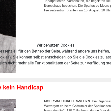
"Spätpatienten" vorbehalten, die begeistert s
Europahaus besuchen. Die Sparkasse Moers pr
Freizeitzentrum Xanten am 15. August, 20 Uhr
Wir benutzen Cookies
essenziell für den Betrieb der Seite, während andere uns helfen,
okies). Sie können selbst entscheiden, ob Sie die Cookies zulas
ich nicht mehr alle Funktionalitäten der Seite zur Verfügung st
e kein Handicap
MOERS/NEUKIRCHEN-VLUYN.
Die Organisat
Wettergott es beim Golfturnier der Sparkasse
bewenden ließ. 120 Teilnehmer, davon über die