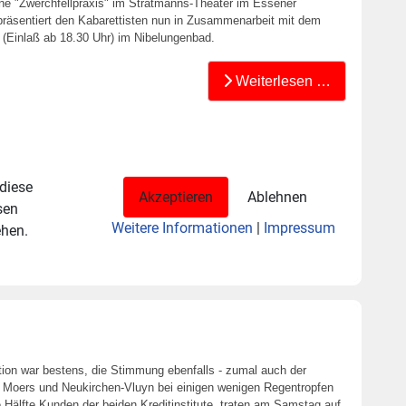
eine "Zwerchfellpraxis" im Stratmanns-Theater im Essener
äsentiert den Kabarettisten nun in Zusammenarbeit mit dem
 (Einlaß ab 18.30 Uhr) im Nibelungenbad.
Weiterlesen …
 diese
Akzeptieren
Ablehnen
sen
Weitere Informationen
|
Impressum
ehen.
ion war bestens, die Stimmung ebenfalls - zumal auch der
n Moers und Neukirchen-Vluyn bei einigen wenigen Regentropfen
 Hälfte Kunden der beiden Kreditinstitute, traten am Samstag auf