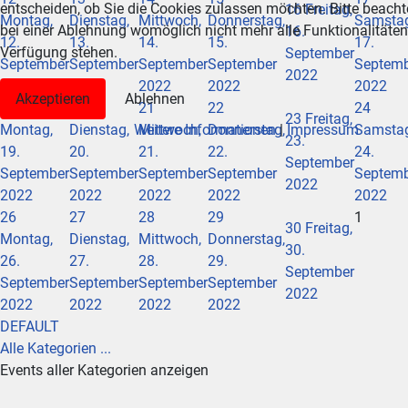
entscheiden, ob Sie die Cookies zulassen möchten. Bitte beacht
16
Freitag,
Montag,
Dienstag,
Mittwoch,
Donnerstag,
Samstag
bei einer Ablehnung womöglich nicht mehr alle Funktionalitäten 
16.
12.
13.
14.
15.
17.
Verfügung stehen.
September
September
September
September
September
Septem
2022
2022
2022
2022
2022
2022
Akzeptieren
Ablehnen
19
20
21
22
24
23
Freitag,
Montag,
Dienstag,
Mittwoch,
Donnerstag,
Samstag
Weitere Informationen
|
Impressum
23.
19.
20.
21.
22.
24.
September
September
September
September
September
Septem
2022
2022
2022
2022
2022
2022
26
27
28
29
1
30
Freitag,
Montag,
Dienstag,
Mittwoch,
Donnerstag,
30.
26.
27.
28.
29.
September
September
September
September
September
2022
2022
2022
2022
2022
DEFAULT
Alle Kategorien ...
Events aller Kategorien anzeigen