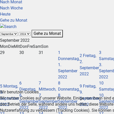
Nach Monat
Nach Woche
Heute
Gehe zu Monat
Gehe zu Monat
September 2022
Mon
Die
Mit
Don
Fre
Sam
Son
29
30
31
1
3
2
Freitag,
Donnerstag,
Samstag
2.
1.
3.
September
September
Septem
2022
2022
2022
6
7
8
10
5
Montag,
9
Freitag,
Dienstag,
Mittwoch,
Donnerstag,
Samstag
Wir benutzen Cookies
5.
9.
6.
7.
8.
10.
Wir nutzen Cookies auf unserer Website. Einige von ihnen sind e
September
September
September
September
September
Septem
den Betrieb der Seite, während andere uns helfen, diese Website
2022
2022
2022
2022
2022
2022
Nutzererfahrung zu verbessern (Tracking Cookies). Sie können s
12
13
14
15
17