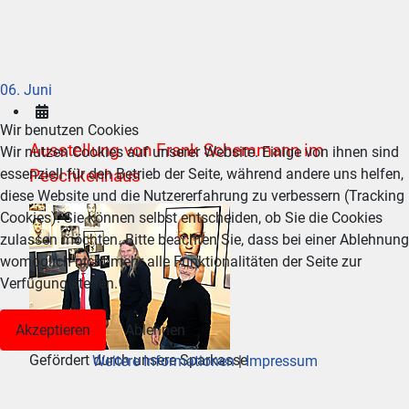
06. Juni
Wir benutzen Cookies
Ausstellung von Frank Schemmann im
Wir nutzen Cookies auf unserer Website. Einige von ihnen sind
Peschkenhaus
essenziell für den Betrieb der Seite, während andere uns helfen,
diese Website und die Nutzererfahrung zu verbessern (Tracking
Cookies). Sie können selbst entscheiden, ob Sie die Cookies
zulassen möchten. Bitte beachten Sie, dass bei einer Ablehnung
womöglich nicht mehr alle Funktionalitäten der Seite zur
Verfügung stehen.
Akzeptieren
Ablehnen
Gefördert durch unsere Sparkasse
Weitere Informationen
|
Impressum