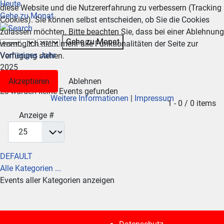
Heute
diese Website und die Nutzererfahrung zu verbessern (Tracking
Gehe zu Monat
Cookies). Sie können selbst entscheiden, ob Sie die Cookies
zulassen möchten. Bitte beachten Sie, dass bei einer Ablehnung
Gehe zu Monat
womöglich nicht mehr alle Funktionalitäten der Seite zur
Vorheriges Jahr
Verfügung stehen.
2025
Nächstes Jahr
Akzeptieren
Ablehnen
Es wurden keine Events gefunden
Weitere Informationen
|
Impressum
Limite der Paginierungsliste
1 - 0 / 0 items
Anzeige #
DEFAULT
Alle Kategorien ...
Events aller Kategorien anzeigen