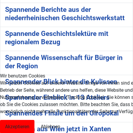
Spannende Berichte aus der
niederrheinischen Geschichtswerkstatt
Spannende Geschichtslektüre mit
regionalem Bezug
Spannende Wissenschaft für Bürger in
der Region
Wir benutzen Cookies
Spannender Blick hinter die Kulissen
Wir nutzen Cookies auf unserer Website. Einige von ihnen sind e
Betrieb der Seite, während andere uns helfen, diese Website und
Spannender Einblick in 13 Ateliers
Nutzererfahrung zu verbessern (Tracking Cookies). Sie können s
ob Sie die Cookies zulassen möchten. Bitte beachten Sie, dass 
womöglich nicht mehr alle Funktionalitäten der Seite zur Verfü
Spannendes Finale um den Giropokal
Akzeptieren
Ablehnen
Sparefroh aus Wien jetzt in Xanten