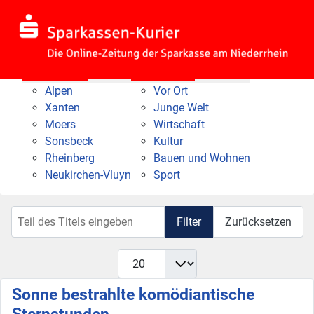
Nach Bereich
Nach Thema
Alpen
Vor Ort
Xanten
Junge Welt
Moers
Wirtschaft
Sonsbeck
Kultur
Rheinberg
Bauen und Wohnen
Neukirchen-Vluyn
Sport
Teil des Titels eingeben
Filter
Zurücksetzen
Anzeige #
Sonne bestrahlte komödiantische