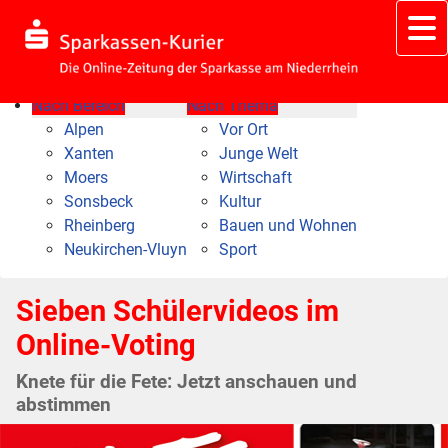
Nach Bereich
Nach Thema
Alpen
Vor Ort
Xanten
Junge Welt
Moers
Wirtschaft
Sonsbeck
Kultur
Rheinberg
Bauen und Wohnen
Neukirchen-Vluyn
Sport
Sieben Schülervideos im
Online-Voting
Knete für die Fete: Jetzt anschauen und
abstimmen