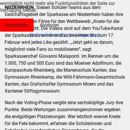
womöglich nicht mehr alle Funktionalitäten der Seite zur
NIEDERRHEIN.
Sieben Schüler-Teams aus dem
Verfügung stehen.
Geschäftsgebiet der Sparkasse am Niederrhein haben ihre
selbstgedrehten Filme für den Wettbewerb „Knete für die
Akzeptieren
Ablehnen
Fete“ eingereicht. Die Videos sind auf dem YouTube-Kanal
Weitere Informationen
|
Impressum
der Sparkasse zu sehen und zu bewerten. Bis zum 17.
Februar wird jedes Like gezählt. „Jetzt geht es darum,
möglichst viele Fans zu mobilisieren“, sagt
Sparkassenchef Giovanni Malaponti. Im Rennen um die
1.000, 750 und 500 Euro sind das Moerser Adolfinum, die
Europaschule Rheinberg, die Marienschule Xanten, das
Gymnasium Rheinkamp, die Willi-Fährmann-Gesamtschule
Xanten, das Grafschafter Gymnasium Moers und das
Xantener Stiftsgymnasium.
Nach der Voting-Phase vergibt eine sechsköpfige Jury ihre
Punkte. Beide Wertungen zusammengenommen ergeben
die endgültigen Platzierungen. Wer letztlich wieviel Knete
für die Fete bekommt, erfahren die Schülerinnen und