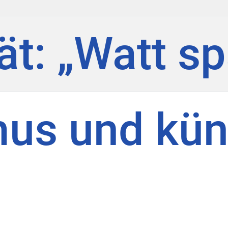
ät: „Watt s
us und kün