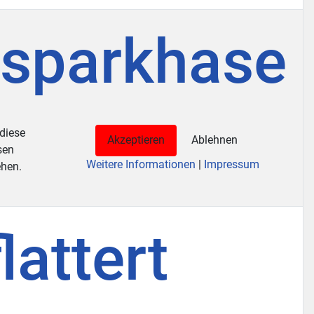
ssparkhase
 diese
Akzeptieren
Ablehnen
sen
Weitere Informationen
|
Impressum
ehen.
attert