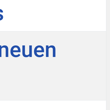
s
 neuen