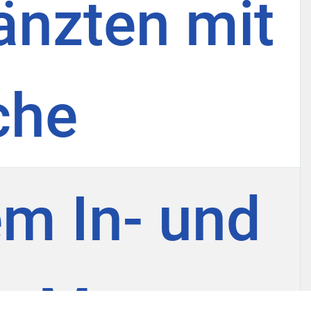
änzten mit
che
em In- und