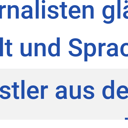
nalisten gl
lt und Spra
tler aus d