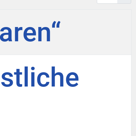
paren“
stliche