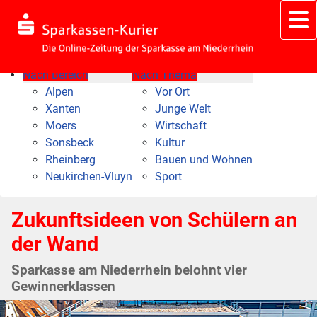
Nach Bereich
Nach Thema
Alpen
Vor Ort
Xanten
Junge Welt
Moers
Wirtschaft
Sonsbeck
Kultur
Rheinberg
Bauen und Wohnen
Neukirchen-Vluyn
Sport
Zukunftsideen von Schülern an
der Wand
Sparkasse am Niederrhein belohnt vier
Gewinnerklassen