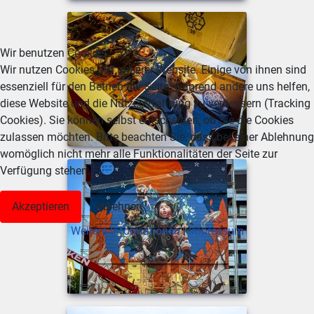
Wir benutzen Cookies
Wir nutzen Cookies auf unserer Website. Einige von ihnen sind
essenziell für den Betrieb der Seite, während andere uns helfen,
diese Website und die Nutzererfahrung zu verbessern (Tracking
Cookies). Sie können selbst entscheiden, ob Sie die Cookies
zulassen möchten. Bitte beachten Sie, dass bei einer Ablehnung
womöglich nicht mehr alle Funktionalitäten der Seite zur
Verfügung stehen.
Akzeptieren
Ablehnen
Weitere Informationen
|
Impressum