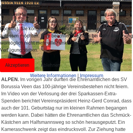
Wir benutzen Cookies
Wir nutzen Cookies auf unserer Website. Einige von ihnen sind
essenziell für den Betrieb der Seite, während andere uns helfen,
diese Website und die Nutzererfahrung zu verbessern (Tracking
Cookies). Sie können selbst entscheiden, ob Sie die Cookies
zulassen möchten. Bitte beachten Sie, dass bei einer Ablehnung
womöglich nicht mehr alle Funktionalitäten der Seite zur
Verfügung stehen.
Akzeptieren
Ablehnen
Weitere Informationen
|
Impressum
ALPEN.
Im vorigen Jahr durften die Ehrenamtlichen des SV
Borussia Veen das 100-jährige Vereinsbestehen nicht feiern.
Im Video von der Verlosung der drei Sparkassen-Extra-
Spenden berichtet Vereinspräsident Heinz-Gerd Conrad, dass
auch der 101. Geburtstag nur im kleinen Rahmen begangen
werden kann. Dabei hätten die Ehrenamtlichen das Schmück-
Kästchen am Halfsmannsweg so schön herausgeputzt. Ein
Kameraschwenk zeigt das eindrucksvoll. Zur Ziehung hatte