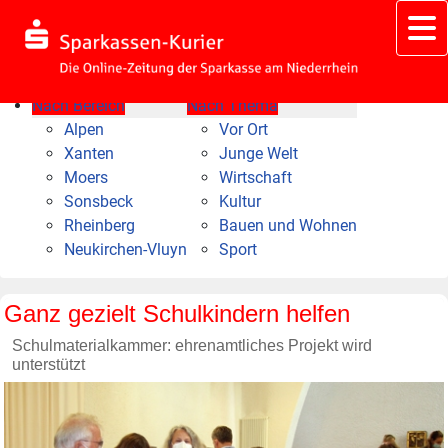
Nach Bereich
Nach Thema
Alpen
Vor Ort
Xanten
Junge Welt
Moers
Wirtschaft
Sonsbeck
Kultur
Rheinberg
Bauen und Wohnen
Neukirchen-Vluyn
Sport
Ganz gezielt Schulkindern helfen
Schulmaterialkammer: ehrenamtliches Projekt wird
unterstützt