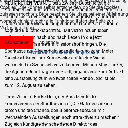
diese Website und die Nutzererfahrung zu verbessern (Tracking
NEUKIRCHEN-VLUN.
Gisela Zwiener-Busch leitet die
Cookies). Sie können selbst entscheiden, ob Sie die Cookies
Stadtbücherei nun schon seit neun Monaten. Viel Publikum
zulassen möchten. Bitte beachten Sie, dass bei einer Ablehnung
konnte sie in der Zeit bislang nicht begrüßen. „Zunächst
womöglich nicht mehr alle Funktionalitäten der Seite zur
haben wir drei Monate umgebaut und dann kam Corona“,
Verfügung stehen.
sagt die Bibliotheksfachfrau. Mit vielen neuen Ideen
möchte sie nun nach und nach Leben in die jetzt
Akzeptieren
Ablehnen
barrierefreien Räume am Missionshof bringen. Die
Sparkasse am Niederrhein spendierte rund zehn Meter
Weitere Informationen
|
Impressum
Galerieschienen, um Kunstwerke auf leichte Weise
wechselnd in Szene setzen zu können. Marion May-Hacker,
die Agenda-Beauftragte der Stadt, organisierte zum Auftakt
eine Ausstellung zum weltweit fairen Handel. Sie ist bis
zum 12. August zu sehen.
Hans-Wilhelm Fricke-Hein, der Vorsitzende des
Fördervereins der Stadtbücherei: „Die Galerieschienen
bieten uns die Chance, den Bibliotheksbesuch mit
wechselnden Ausstellungen noch attraktiver zu machen.“
Zugleich kündigte der scheidende Direktor des