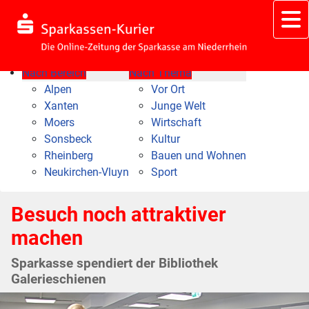
Nach Bereich
Nach Thema
Alpen
Vor Ort
Xanten
Junge Welt
Moers
Wirtschaft
Sonsbeck
Kultur
Rheinberg
Bauen und Wohnen
Neukirchen-Vluyn
Sport
Besuch noch attraktiver
machen
Sparkasse spendiert der Bibliothek
Galerieschienen