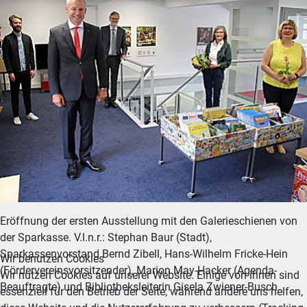
Eröffnung der ersten Ausstellung mit den Galerieschienen von
der Sparkasse. V.l.n.r.: Stephan Baur (Stadt),
Sparkassenvorstand Bernd Zibell, Hans-Wilhelm Fricke-Hein
Wir benutzen Cookies
(Fördervereinsvorsitzender), Marion May-Hacker (Agenda-
Wir nutzen Cookies auf unserer Website. Einige von ihnen sind
Beauftragte) und Bibliotheksleiterin Gisela Zwiener-Busch.
essenziell für den Betrieb der Seite, während andere uns helfen,