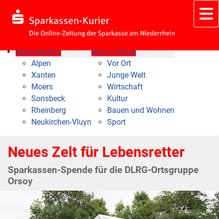
Nach Bereich
Nach Thema
Alpen
Vor Ort
Xanten
Junge Welt
Moers
Wirtschaft
Sonsbeck
Kultur
Rheinberg
Bauen und Wohnen
Neukirchen-Vluyn
Sport
Neues Zelt für Lebensretter
Sparkassen-Spende für die DLRG-Ortsgruppe
Orsoy