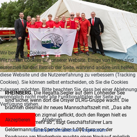
Wir benutzen Cookies
Wir nutzen Cookies auf unserer Website. Einige von ihnen sind
essenziell für den Betrieb der Seite, während andere uns helfen,
diese Website und die Nutzererfahrung zu verbessern (Tracking
Cookies). Sie können selbst entscheiden, ob Sie die Cookies
zulassen möchten. Bitte beachten Sie, dass bei einer Ablehnung
RHEINBERG.
Die Regatta-Segler auf dem Lohheider See
womöglich nicht mehr alle Funktionalitäten der Seite zur
sind sicher, wenn dort die Orsyer DLRG-Gruppe wacht. Die
Verfügung stehen.
brachten diesmal ihr neues Mannschaftszelt mit. „Das alte
hatten wir schon zigmal geflickt, doch den Regen hielt es
Akzeptieren
Ablehnen
einfach nicht mehr ab“, sagt Geschäftsführer Lars
Geldermann. Eine Spende über 1.000 Euro von der
Weitere Informationen
|
Impressum
Sparkasse am Niederrhein machte einen Neukauf möglich.