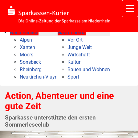
Nach Bereich
Nach Thema
Alpen
Vor Ort
Xanten
Junge Welt
Moers
Wirtschaft
Sonsbeck
Kultur
Rheinberg
Bauen und Wohnen
Neukirchen-Vluyn
Sport
Action, Abenteuer und eine
gute Zeit
Sparkasse unterstützte den ersten
Sommerleseclub