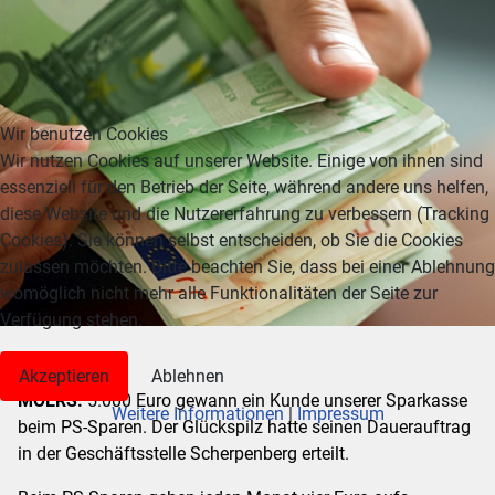
Wir benutzen Cookies
Wir nutzen Cookies auf unserer Website. Einige von ihnen sind
essenziell für den Betrieb der Seite, während andere uns helfen,
diese Website und die Nutzererfahrung zu verbessern (Tracking
Cookies). Sie können selbst entscheiden, ob Sie die Cookies
zulassen möchten. Bitte beachten Sie, dass bei einer Ablehnung
womöglich nicht mehr alle Funktionalitäten der Seite zur
Verfügung stehen.
Akzeptieren
Ablehnen
MOERS.
5.000 Euro gewann ein Kunde unserer Sparkasse
Weitere Informationen
|
Impressum
beim PS-Sparen. Der Glückspilz hatte seinen Dauerauftrag
in der Geschäftsstelle Scherpenberg erteilt.