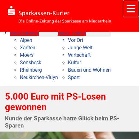
Nach Bereich
Nach Thema
Alpen
Vor Ort
Xanten
Junge Welt
Moers
Wirtschaft
Sonsbeck
Kultur
Rheinberg
Bauen und Wohnen
Neukirchen-Vluyn
Sport
5.000 Euro mit PS-Losen
gewonnen
Kunde der Sparkasse hatte Glück beim PS-
Sparen