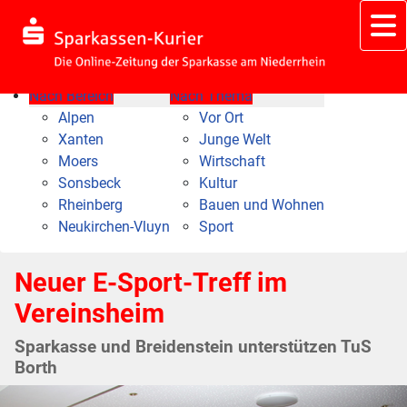
Nach Bereich
Nach Thema
Alpen
Vor Ort
Xanten
Junge Welt
Moers
Wirtschaft
Sonsbeck
Kultur
Rheinberg
Bauen und Wohnen
Neukirchen-Vluyn
Sport
Neuer E-Sport-Treff im
Vereinsheim
Sparkasse und Breidenstein unterstützen TuS
Borth