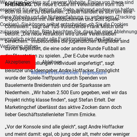
Wir nutzen Cookies auf unserer Website. Einige von ihnen sind
RHEINBERG.
Der neue E-Cube im Vereinsheim vom TuS
essenziell für den Betrieb der Seite, während andere uns helfen,
Both ist nicht zu übersehen. „Dabei handelt es sich um eine
diese Website und die Nutzererfahrung zu verbessern (Tracking
E-Sport-Station mit vier Bildschirmen und acht Spiele-
Cookies). Sie können selbst entscheiden, ob Sie die Cookies
Controllern“, sagt der TuS-Vorsitzende Frank Misch und
zulassen möchten. Bitte beachten Sie, dass bei einer Ablehnung
betont: „Die neue Attraktion wird unser Vereinsleben
womöglich nicht mehr alle Funktionalitäten der Seite zur
bereichern.“ Insbesondere die jugendlichen Mitglieder sind
Verfügung stehen.
davon begeistert, die eine oder andere Runde Fußball an
der Playstation zu spielen. „Der E-Cube wurde nach
Akzeptieren
Ablehnen
unseren Vorstellungen individuell angefertigt“, sagt
Beisitzer und Ideengeber Andre Hoffacker. Ermöglicht
Weitere Informationen
|
Impressum
wurde der Spiele-Treffpunkt durch Spenden von
Bauelemente Breidenstein und der Sparkasse am
Niederrhein. „Wir haben 2.500 Euro gegeben, weil wir das
Projekt richtig klasse finden“, sagt Stefan Ertelt. Der
Marketingchef überlässt das aktive Zocken dann doch
lieber Geschäftsstellenleiter Timm Ernicke.
„Vor der Konsole sind alle gleich“, sagt Andre Hoffacker
und meint damit: egal, ob jung oder alt, mehr oder weniger