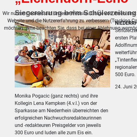
Siegerehrung beim Schülerzeitung
Wir nutzen Cookies auf unserer Website. Einige von ihnen sind 
Website und die Nutzererfahrung zu verbessern (Tracking Co
NIEDERRH
möchten. Bitte beachten Sie, dass bei einer Ablehnung womögl
Schülerze
ersten Pl
Adolfinum 
weiterfüh
„Tintenfl
regionalen
500 Euro.
24. Juni 
Monika Pogacic (ganz rechts) und ihre
Kollegin Lena Kempken (4.v.l.) von der
Sparkasse am Niederrhein überreichten den
erfolgreichen Nachwuchsredakteurinnen
und -redakteuren Preisgelder von jeweils
300 Euro und luden alle zum Eis ein.