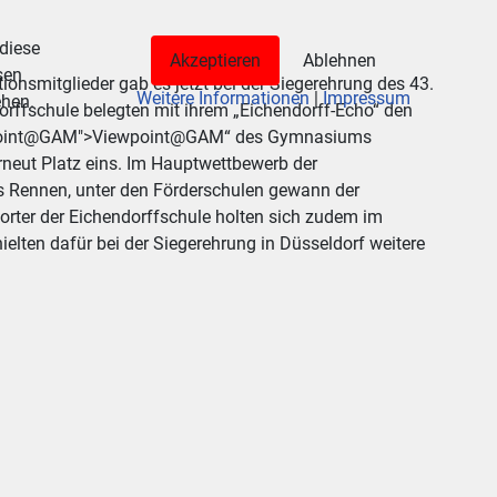
 diese
Akzeptieren
Ablehnen
sen
tionsmitglieder gab es jetzt bei der Siegerehrung des 43.
Weitere Informationen
|
Impressum
ehen.
rffschule belegten mit ihrem „Eichendorff-Echo“ den
Viewpoint@GAM">Viewpoint@GAM“ des Gymnasiums
erneut Platz eins. Im Hauptwettbewerb der
s Rennen, unter den Förderschulen gewann der
orter der Eichendorffschule holten sich zudem im
elten dafür bei der Siegerehrung in Düsseldorf weitere