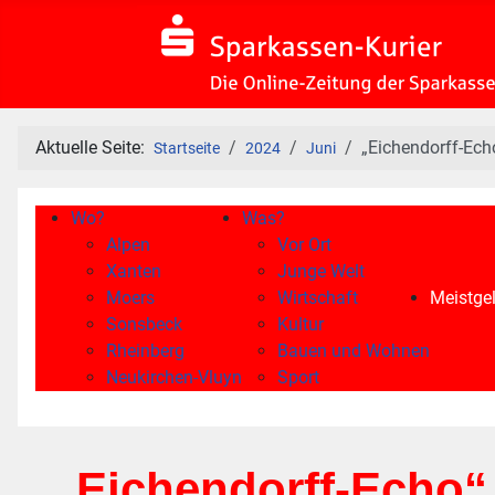
Aktuelle Seite:
„Eichendorff-Echo
Startseite
2024
Juni
Wo?
Was?
Alpen
Vor Ort
Xanten
Junge Welt
Moers
Wirtschaft
Meistgel
Sonsbeck
Kultur
Rheinberg
Bauen und Wohnen
Neukirchen-Vluyn
Sport
„Eichendorff-Echo“ 