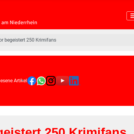
or begeistert 250 Krimifans
esene Artikel
geistert 250 Krimifans