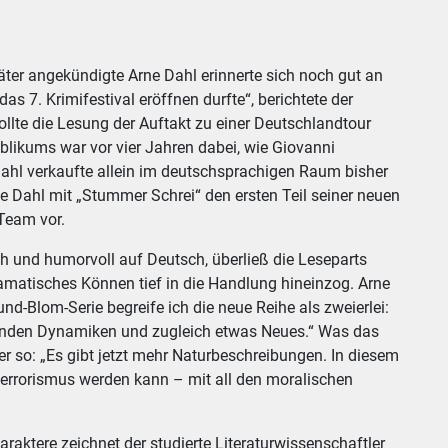
er angekündigte Arne Dahl erinnerte sich noch gut an
s 7. Krimifestival eröffnen durfte“, berichtete der
ollte die Lesung der Auftakt zu einer Deutschlandtour
blikums war vor vier Jahren dabei, wie Giovanni
Dahl verkaufte allein im deutschsprachigen Raum bisher
te Dahl mit „Stummer Schrei“ den ersten Teil seiner neuen
Team vor.
ch und humorvoll auf Deutsch, überließ die Leseparts
amatisches Können tief in die Handlung hineinzog. Arne
nd-Blom-Serie begreife ich die neue Reihe als zweierlei:
genden Dynamiken und zugleich etwas Neues.“ Was das
tler so: „Es gibt jetzt mehr Naturbeschreibungen. In diesem
terrorismus werden kann – mit all den moralischen
raktere zeichnet der studierte Literaturwissenschaftler