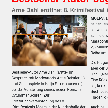
Arne Dahl eröffnet 8. Krimifestival
MOERS.
D
seinen let
schwedisch
sein, die 
Malaponti
2,5 Millio
Reihe um 
Die Fragen
aber der 
Bestseller-Autor Arne Dahl (Mitte) im
Dahl: „Nac
Gespräch mit Moderatorin Antje Deistler (l.)
Eine Rück
und Schauspielerin Katja Stockhausen (r.)
sei, konkr
bei der Vorstellung seines neuen Romans
Buch besc
„Stummer Schrei“. Zur
Fragen, di
Eröffnungsveranstaltung des 8.
Krimifestivals Moers in der Kundenhalle der
Auch neu b