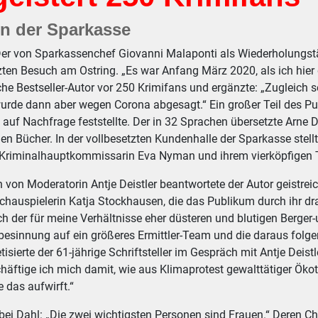
 in der Sparkasse
er von Sparkassenchef Giovanni Malaponti als Wiederholungstät
zten Besuch am Ostring. „Es war Anfang März 2020, als ich hier da
e Bestseller-Autor vor 250 Krimifans und ergänzte: „Zugleich s
wurde dann aber wegen Corona abgesagt.“ Ein großer Teil des Pu
 auf Nachfrage feststellte. Der in 32 Sprachen übersetzte Arne 
nen Bücher. In der vollbesetzten Kundenhalle der Sparkasse stell
Kriminalhauptkommissarin Eva Nyman und ihrem vierköpfigen 
 von Moderatorin Antje Deistler beantwortete der Autor geistrei
Schauspielerin Katja Stockhausen, die das Publikum durch ihr dr
h der für meine Verhältnisse eher düsteren und blutigen Berger-u
besinnung auf ein größeres Ermittler-Team und die daraus fol
etisierte der 61-jährige Schriftsteller im Gespräch mit Antje Deis
häftige ich mich damit, wie aus Klimaprotest gewalttätiger Öko
e das aufwirft.“
ei Dahl: „Die zwei wichtigsten Personen sind Frauen.“ Deren Cha