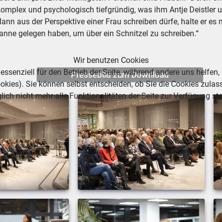
omplex und psychologisch tiefgründig, was ihm Antje Deistler u
nn aus der Perspektive einer Frau schreiben dürfe, halte er es
anne gelegen haben, um über ein Schnitzel zu schreiben.“
Wir benutzen Cookies
essenziell für den Betrieb der Seite, während andere uns helfen,
Pressebild zum Download
okies). Sie können selbst entscheiden, ob Sie die Cookies zulas
ich nicht mehr alle Funktionalitäten der Seite zur Verfügung st