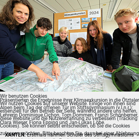
Wir benutzen Cookies
Präsentierten die Ergebnisse ihrer Klimaexkursion in die Ötztaler
Wir nutzen Cookies auf unserer Website. Einige von ihnen sind
Alpen beim Tag der offenen Tür im Stiftsgymnasium (v.l.n.r.):
essenziell für den Betrieb der Seite, während andere uns helfen,
Lehrerin Dominique Cichon, Tom Dommen, Franzi Schönberner,
diese Website und die Nutzererfahrung zu verbessern (Tracking
Clara Wieser, Fiona Epping und Jan-Lukas Löbe.
Cookies). Sie können selbst entscheiden, ob Sie die Cookies
zulassen möchten. Bitte beachten Sie, dass bei einer Ablehnung
XANTEN.
Erstmals nahmen Schüler des Stiftsgymnasiums