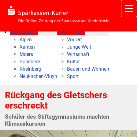
Nach Bereich
Nach Thema
Alpen
Vor Ort
Xanten
Junge Welt
Moers
Wirtschaft
Sonsbeck
Kultur
Rheinberg
Bauen und Wohnen
Neukirchen-Vluyn
Sport
Rückgang des Gletschers
erschreckt
Schüler des Stiftsgymnasiums machten
Klimaexkursion