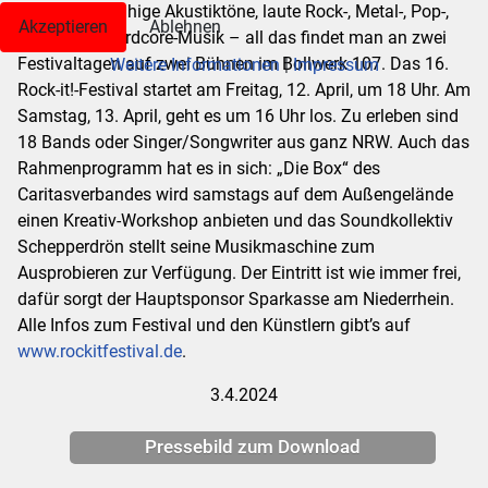
MOERS.
Ob ruhige Akustiktöne, laute Rock-, Metal-, Pop-,
Akzeptieren
Ablehnen
Punk- oder Hardcore-Musik – all das findet man an zwei
Festivaltagen auf zwei Bühnen im Bollwerk 107. Das 16.
Weitere Informationen
|
Impressum
Rock-it!-Festival startet am Freitag, 12. April, um 18 Uhr. Am
Samstag, 13. April, geht es um 16 Uhr los. Zu erleben sind
18 Bands oder Singer/Songwriter aus ganz NRW. Auch das
Rahmenprogramm hat es in sich: „Die Box“ des
Caritasverbandes wird samstags auf dem Außengelände
einen Kreativ-Workshop anbieten und das Soundkollektiv
Schepperdrön stellt seine Musikmaschine zum
Ausprobieren zur Verfügung. Der Eintritt ist wie immer frei,
dafür sorgt der Hauptsponsor Sparkasse am Niederrhein.
Alle Infos zum Festival und den Künstlern gibt’s auf
www.rockitfestival.de
.
3.4.2024
Pressebild zum Download