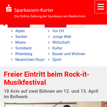
Nach Bereich
Nach Thema
Alpen
Vor Ort
Xanten
Junge Welt
Moers
Wirtschaft
Sonsbeck
Kultur
Rheinberg
Bauen und Wohnen
Neukirchen-Vluyn
Sport
Freier Eintritt beim Rock-it-
Musikfestival
18 Acts auf zwei Bühnen am 12. und 13. April
im Bollwerk