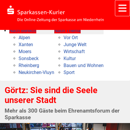
Nach Bereich
Nach Thema
Alpen
Vor Ort
Xanten
Junge Welt
Moers
Wirtschaft
Sonsbeck
Kultur
Rheinberg
Bauen und Wohnen
Neukirchen-Vluyn
Sport
Görtz: Sie sind die Seele
unserer Stadt
Mehr als 300 Gäste beim Ehrenamtsforum der
Sparkasse