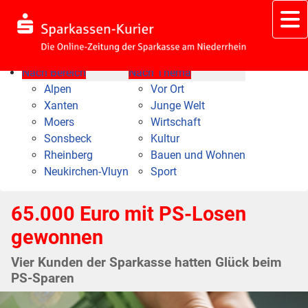
Nach Bereich
Nach Thema
Alpen
Vor Ort
Xanten
Junge Welt
Moers
Wirtschaft
Sonsbeck
Kultur
Rheinberg
Bauen und Wohnen
Neukirchen-Vluyn
Sport
65.000 Euro mit PS-Losen
gewonnen
Vier Kunden der Sparkasse hatten Glück beim
PS-Sparen