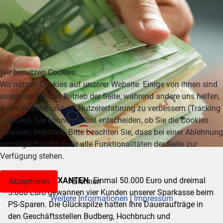
Wir benutzen Cookies
Wir nutzen Cookies auf unserer Website. Einige von ihnen sind
essenziell für den Betrieb der Seite, während andere uns helfen,
diese Website und die Nutzererfahrung zu verbessern (Tracking
Cookies). Sie können selbst entscheiden, ob Sie die Cookies
zulassen möchten. Bitte beachten Sie, dass bei einer Ablehnung
womöglich nicht mehr alle Funktionalitäten der Seite zur
Verfügung stehen.
RHEINBERG / XANTEN.
Einmal 50.000 Euro und dreimal
Akzeptieren
Ablehnen
5.000 Euro gewannen vier Kunden unserer Sparkasse beim
Weitere Informationen
|
Impressum
PS-Sparen. Die Glückspilze hatten Ihre Daueraufträge in
den Geschäftsstellen Budberg, Hochbruch und