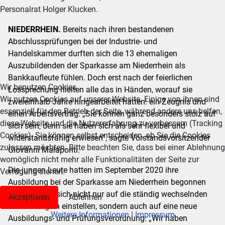
Personalrat Holger Klucken.
NIEDERRHEIN.
Bereits nach ihren bestandenen
Abschlussprüfungen bei der Industrie- und
Handelskammer durften sich die 13 ehemaligen
Auszubildenden der Sparkasse am Niederrhein als
Bankkaufleute fühlen. Doch erst nach der feierlichen
Wir benutzen Cookies
Lossprechung hielten alle das in Händen, worauf sie
Wir nutzen Cookies auf unserer Website. Einige von ihnen sind
zweieinhalb Jahre hingearbeitet hatten: ein Zeugnis und
essenziell für den Betrieb der Seite, während andere uns helfen,
einen Arbeitsvertrag. „Sie können ganz besonders stolz auf
diese Website und die Nutzererfahrung zu verbessern (Tracking
sich sein, denn sie haben sich als sehr flexibel und
Cookies). Sie können selbst entscheiden, ob Sie die Cookies
widerstandsfähig erwiesen“, sagte Vorstandsvorsitzender
zulassen möchten. Bitte beachten Sie, dass bei einer Ablehnung
Giovanni Malaponti.
womöglich nicht mehr alle Funktionalitäten der Seite zur
Die jungen Leute hatten im September 2020 ihre
Verfügung stehen.
Ausbildung bei der Sparkasse am Niederrhein begonnen
und mussten sich nicht nur auf die ständig wechselnden
Akzeptieren
Ablehnen
Corona-Regeln einstellen, sondern auch auf eine neue
Weitere Informationen
|
Impressum
Ausbildungs- und Prüfungsverordnung. „Wir haben