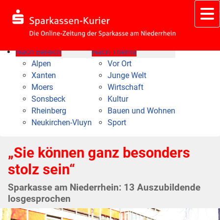
Nach Bereich
Nach Thema
Alpen
Vor Ort
Xanten
Junge Welt
Moers
Wirtschaft
Sonsbeck
Kultur
Rheinberg
Bauen und Wohnen
Neukirchen-Vluyn
Sport
„Sie können ganz besonders
stolz sein“
Sparkasse am Niederrhein: 13 Auszubildende
losgesprochen