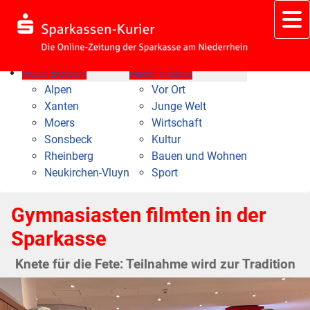
Nach Bereich
Nach Thema
Alpen
Vor Ort
Xanten
Junge Welt
Moers
Wirtschaft
Sonsbeck
Kultur
Rheinberg
Bauen und Wohnen
Neukirchen-Vluyn
Sport
Gymnasiasten filmten in der
Sparkasse
Knete für die Fete: Teilnahme wird zur Tradition