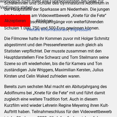
womöglich nicht mehr alle Funktionalitäten der Seite zur
Schülerinnen und Schüler des Gymnasiums Adolfinum in
Verfügung stehen.
der Hauptstelle der Sparkasse am Niederrhein. Die jungen
Leute nehmen am Videowettbewerb „Knete für die Fete“
Akzeptieren
Ablehnen
teil, bei dem Abschlussjahrgänge von weiterführenden
Schulen 1.000, 750 und 500 Euro gewinnen können.
Weitere Informationen
|
Impressum
Die Filmcrew hatte ihr Kommen zuvor mit Holger Schmitz
abgestimmt und den Pressereferenten auch gleich als
Statisten verpflichtet. Der musste zusammen mit den
Hauptdarstellern Fine Schwarz und Tom Steilmann seine
Szene so oft wiederholen, bis die für Kamera und Ton
zuständigen Jule Wriggers, Maximilian Kersten, Julius
Kirsten und Celin Waked zufrieden waren.
Bereits zum sechsten Mal macht ein Abiturjahrgang des
Adolfinums bei „Knete für die Fete“ mit und führt damit
zugleich eine weitere Tradition fort. Auch in diesem
Kurzfilm wird wieder Lehrerin Regine Meyering ihren Kult-
Auftritt haben. Teilnahmeschluss für den Videowettbewerb