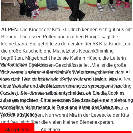
ALPEN.
Die Kinder der Kita St. Ulrich kennen sich gut aus mit
Bienen. „Die essen Pollen und machen Honig“, sagt die
kleine Liana. Sie gehörte zu den ersten der 53 Kita-Kinder, die
die große Kuschelbiene Mia jetzt als Neuankömmling
begrüßten. Mitgebracht hatte sie Kathrin Hüsch, die Leiterin
Wir benutzen Cookies
der örtlichen Sparkassen-Geschäftsstelle. „Mia ist die große
Wir nutzen Cookies auf unserer Website. Einige von ihnen sind
Schwester unserer vielen kleinen Weltspartagsbienen. Ich
essenziell für den Betrieb der Seite, während andere uns helfen,
löse damit ein Versprechen ein“, so Kathrin Hüsch. Kita-
diese Website und die Nutzererfahrung zu verbessern (Tracking
Leiterin Gabriele Gockeln hatte beim Weltspartag vor vier
Cookies). Sie können selbst entscheiden, ob Sie die Cookies
Jahren, als es für die kleinen Sparer Marienkäfer gab,
zulassen möchten. Bitte beachten Sie, dass bei einer Ablehnung
nachgefragt, ob sie für ihre Marienkäfer-Gruppe den großen
womöglich nicht mehr alle Funktionalitäten der Seite zur
Bruder des Kuschelkäfers bekommen könnte. Damals war er
Verfügung stehen.
jedoch ausgeflogen. Nun wohnt Mia in der Leseecke der Kita
und freut sich über die vielen kleinen Bienenexperten.
Akzeptieren
Ablehnen