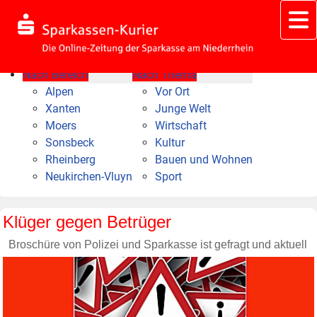
Nach Bereich
Nach Thema
Alpen
Vor Ort
Xanten
Junge Welt
Moers
Wirtschaft
Sonsbeck
Kultur
Rheinberg
Bauen und Wohnen
Neukirchen-Vluyn
Sport
Klüger gegen Betrüger
Broschüre von Polizei und Sparkasse ist gefragt und aktuell