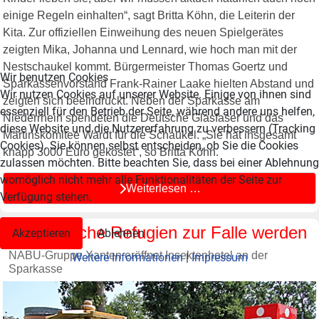
einige Regeln einhalten“, sagt Britta Köhn, die Leiterin der
Kita. Zur offiziellen Einweihung des neuen Spielgerätes
zeigten Mika, Johanna und Lennard, wie hoch man mit der
Nestschaukel kommt. Bürgermeister Thomas Goertz und
Wir benutzen Cookies
Sparkassenvorstand Frank-Rainer Laake hielten Abstand und
Wir nutzen Cookies auf unserer Website. Einige von ihnen sind
zeigten sich beeindruckt. Neben der Sparkasse am
essenziell für den Betrieb der Seite, während andere uns helfen,
Niederrhein spendeten die Deutsche Glasfaser und das
diese Website und die Nutzererfahrung zu verbessern (Tracking
Martinskomitee Wardt für die Schaukel. „Sie hat insgesamt
Cookies). Sie können selbst entscheiden, ob Sie die Cookies
knapp 3000 Euro gekostet“, so Britta Köhn.
zulassen möchten. Bitte beachten Sie, dass bei einer Ablehnung
womöglich nicht mehr alle Funktionalitäten der Seite zur
Weiterlesen …
Verfügung stehen.
Wenn falsche Refugien zur Falle werden
Akzeptieren
Ablehnen
NABU-Gruppe Xanten eröffnet Insektenhotel an der
Weitere Informationen
|
Impressum
Sparkasse