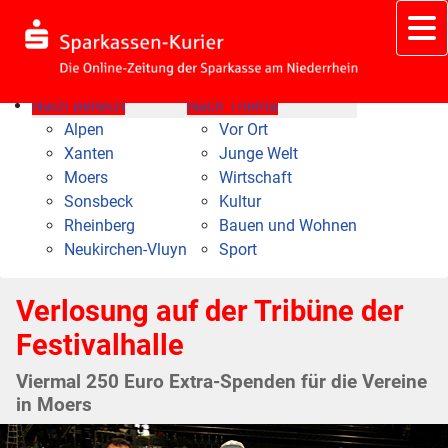
Nach Bereich
Nach Thema
Alpen
Vor Ort
Xanten
Junge Welt
Moers
Wirtschaft
Sonsbeck
Kultur
Rheinberg
Bauen und Wohnen
Neukirchen-Vluyn
Sport
Verlosung auf der Tribüne der
Festivalhalle
Viermal 250 Euro Extra-Spenden für die Vereine
in Moers