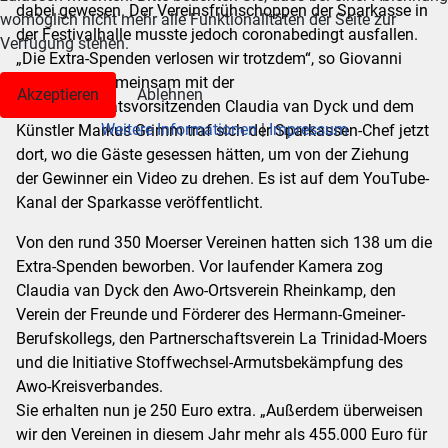
dabei gewesen. Der Vereinsfrühschoppen der Sparkasse in
womöglich nicht mehr alle Funktionalitäten der Seite zur
der Festivalhalle musste jedoch coronabedingt ausfallen.
Verfügung stehen.
„Die Extra-Spenden verlosen wir trotzdem“, so Giovanni
Malaponti. Gemeinsam mit der
Akzeptieren
Ablehnen
Verwaltungsratsvorsitzenden Claudia van Dyck und dem
Weitere Informationen
|
Impressum
Künstler Markus Grimm traf sich der Sparkassen-Chef jetzt
dort, wo die Gäste gesessen hätten, um von der Ziehung
der Gewinner ein Video zu drehen. Es ist auf dem YouTube-
Kanal der Sparkasse veröffentlicht.
Von den rund 350 Moerser Vereinen hatten sich 138 um die
Extra-Spenden beworben. Vor laufender Kamera zog
Claudia van Dyck den Awo-Ortsverein Rheinkamp, den
Verein der Freunde und Förderer des Hermann-Gmeiner-
Berufskollegs, den Partnerschaftsverein La Trinidad-Moers
und die Initiative Stoffwechsel-Armutsbekämpfung des
Awo-Kreisverbandes.
Sie erhalten nun je 250 Euro extra. „Außerdem überweisen
wir den Vereinen in diesem Jahr mehr als 455.000 Euro für