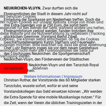
NEUKIRCHEN-VLUYN.
Zwar durften sich die
Ehrenamtlichen der Stadt in diesem Jahr nicht auf
Wir benutzen Cookies
Einladung der Sparkasse am Niederrhein treffen. Doch die
Wir nutzen Cookies auf unserer Website. Einige von ihnen sind
drei Extra-Spenden von je 250 Euro, die sonst beim
essenziell für den Betrieb der Seite, während andere uns helfen,
Ehrenamtsforum verlost werden, fanden trotzdem ihre
diese Website und die Nutzererfahrung zu verbessern (Tracking
glücklichen Gewinner. Vorstand Bernd Zibell,
Cookies). Sie können selbst entscheiden, ob Sie die Cookies
Geschäftsstellenleiterin Katrin Steffans und Feuerwehr-
zulassen möchten. Bitte beachten Sie, dass bei einer Ablehnung
Chef Lutz Reimann zogen sie vor dem neuen Gerätehaus
womöglich nicht mehr alle Funktionalitäten der Seite zur
des Löschzuges Neukirchen: die Sportgemeinschaft
Verfügung stehen.
Neukirchen-Vluyn, den Förderverein der Städtischen
Gesamtschule Neukirchen-Vluyn und den Tanzclub Royal
Akzeptieren
Ablehnen
Dance Niederrhein.
Weitere Informationen
|
Impressum
Christian Rother, der Vorsitzende des 60 Mitglieder starken
Tanzclubs, wusste sofort, wofür er und seine
Vorstandskollegen das Geld einsetzen können: „Wir werden
die Extra-Spende für eine mobile Musikanlage nutzen.“ Für
die Zeit, wenn der Verein die üblichen Trainingszeiten in der