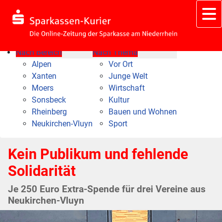
Nach Bereich
Nach Thema
Alpen
Vor Ort
Xanten
Junge Welt
Moers
Wirtschaft
Sonsbeck
Kultur
Rheinberg
Bauen und Wohnen
Neukirchen-Vluyn
Sport
Kein Publikum und fehlende
Solidarität
Je 250 Euro Extra-Spende für drei Vereine aus
Neukirchen-Vluyn