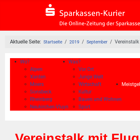
Aktuelle Seite:
Vereinstalk
Startseite
2019
September
Wo?
Was?
Alpen
Vor Ort
Xanten
Junge Welt
Moers
Wirtschaft
Meistgel
Sonsbeck
Kultur
Rheinberg
Bauen und Wohnen
Neukirchen-Vluyn
Sport
Vereinstalk mit Flu