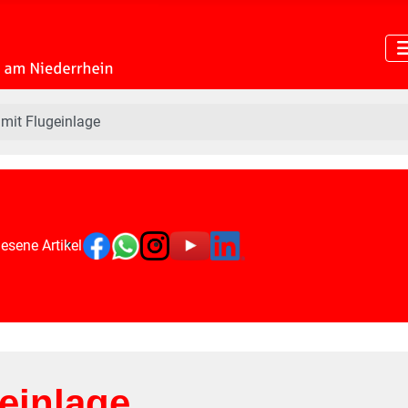
 mit Flugeinlage
esene Artikel
geinlage