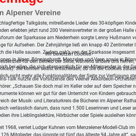
n Alpener Vereine
hlagfertige Talkgäste, mitreißende Lieder des 30-köpfigen Kin
den erlebten jetzt rund 200 Vereinsvertreter in der großen Hal
forum der Sparkasse am Niederrhein sorgte Lenny Hußmann vo
ge für Aufsehen. Der Zehnjährige ließ ein knapp 40 Zentimeter 
ch die Halle sausen. Zudem gab’s von der Sparkasse insgesamt
Wir benutzen Cookies
ionen in Alpen, Bönninghardt, Menzelen und Veen sowie in Bönn
essenziell für den Betrieb der Seite, während andere uns helfen,
ich bei allen, die sich ehrenamtlich für ein Miteinander in der 
okies). Sie können selbst entscheiden, ob Sie die Cookies zulas
ich nicht mehr alle Funktionalitäten der Seite zur Verfügung st
ns-Talk nutzte die Vorsitzende des Veener Akkordeon-Orchesters
hörer: „Schauen Sie doch mal im Keller oder auf dem Speicher n
trumente können wir gut für den Unterricht von Kindern gebrauch
reich der Musik- und Literaturkreis die Bücherei im Alpener Rath
ich verlässlich darum, dass rund 1.500 Leserinnen und Leser 
ien ihre Lieblingslektüre, Hörbücher oder Spiele ausleihen kön
 seit 1968, verriet Ludger Kuhnen vom Menzelener-Modell-Club i
 126 Mitglieder, das jüngste ist fünf das älteste 94 Jahre alt“, s