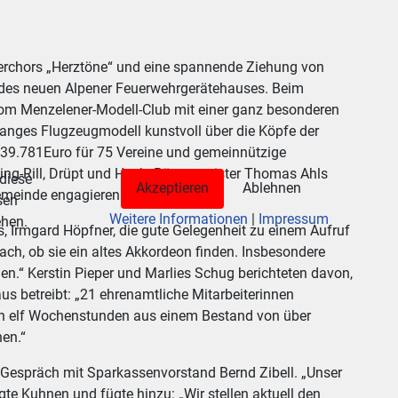
derchors „Herztöne“ und eine spannende Ziehung von
le des neuen Alpener Feuerwehrgerätehauses. Beim
m Menzelener-Modell-Club mit einer ganz besonderen
langes Flugzeugmodell kunstvoll über die Köpfe der
 39.781Euro für 75 Vereine und gemeinnützige
ing-Rill, Drüpt und Huck. Bürgermeister Thomas Ahls
 diese
Akzeptieren
Ablehnen
Gemeinde engagieren.
sen
Weitere Informationen
|
Impressum
ehen.
, Irmgard Höpfner, die gute Gelegenheit zu einem Aufruf
ach, ob sie ein altes Akkordeon finden. Insbesondere
en.“ Kerstin Pieper und Marlies Schug berichteten davon,
aus betreibt: „21 ehrenamtliche Mitarbeiterinnen
an elf Wochenstunden aus einem Bestand von über
nen.“
m Gespräch mit Sparkassenvorstand Bernd Zibell. „Unser
agte Kuhnen und fügte hinzu: „Wir stellen aktuell den