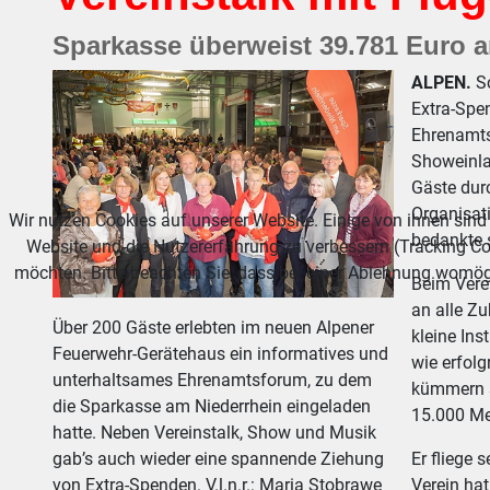
Sparkasse überweist 39.781 Euro a
ALPEN.
Sc
Extra-Spen
Ehrenamts
Showeinla
Gäste dur
Organisat
Wir nutzen Cookies auf unserer Website. Einige von ihnen sind 
bedankte s
Website und die Nutzererfahrung zu verbessern (Tracking Co
möchten. Bitte beachten Sie, dass bei einer Ablehnung womögl
Beim Verei
an alle Zu
Über 200 Gäste erlebten im neuen Alpener
kleine Ins
Feuerwehr-Gerätehaus ein informatives und
wie erfolg
unterhaltsames Ehrenamtsforum, zu dem
kümmern s
die Sparkasse am Niederrhein eingeladen
15.000 Med
hatte. Neben Vereinstalk, Show und Musik
gab’s auch wieder eine spannende Ziehung
Er fliege
von Extra-Spenden. V.l.n.r.: Maria Stobrawe
Verein hat