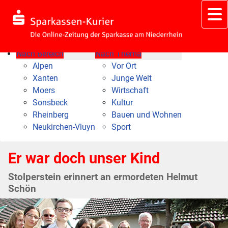
Nach Bereich
Nach Thema
Alpen
Vor Ort
Xanten
Junge Welt
Moers
Wirtschaft
Sonsbeck
Kultur
Rheinberg
Bauen und Wohnen
Neukirchen-Vluyn
Sport
Er war doch unser Kind
Stolperstein erinnert an ermordeten Helmut
Schön