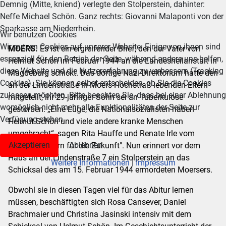
Demnig (Mitte, kniend) verlegte den Stolperstein, dahinter:
Neffe Michael Schön. Ganz rechts: Giovanni Malaponti von der
Sparkasse am Niederrhein.
Wir benutzen Cookies
Wir nutzen Cookies auf unserer Website. Einige von ihnen sind
MOERS.
Es ist ein ergreifender Brief, den der Vater von
essenziell für den Betrieb der Seite, während andere uns helfen,
Helmut Schön im Februar 1944 an die Landesheilanstalt in
diese Website und die Nutzererfahrung zu verbessern (Tracking
Magdeburg schickt. Das dortige Nazi-Direktorium hatte den
Cookies). Sie können selbst entscheiden, ob Sie die Cookies
an der Lindenstraße in Moers-Hochstraß lebenden Eltern
zulassen möchten. Bitte beachten Sie, dass bei einer Ablehnung
mitgeteilt, ihr 29-jähriger Sohn sei an Tuberkulose
womöglich nicht mehr alle Funktionalitäten der Seite zur
gestorben. „Eine Lüge, die Nationalsozialisten haben
Verfügung stehen.
Helmut Schön und viele andere kranke Menschen
umgebracht“, sagen Rita Hauffe und Renate Irle vom
Akzeptieren
Ablehnen
Verein „Erinnern für die Zukunft". Nun erinnert vor dem
Haus an der Lindenstraße 7 ein Stolperstein an das
Weitere Informationen
|
Impressum
Schicksal des am 15. Februar 1944 ermordeten Moersers.
Obwohl sie in diesen Tagen viel für das Abitur lernen
müssen, beschäftigten sich Rosa Cansever, Daniel
Brachmaier und Christina Jasinski intensiv mit dem