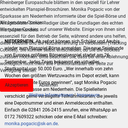
Rheinberger Europaschule blättern in den speziell für Lehrer
entwickelten Planspiel-Broschüren. Monika Pogacic von der
Sparkasse am Niederrhein informierte über die Spiel-Börse und
Wir benutzen Cookies
Anlageberater Simon Rediger über die Grundlagen des echten
Wir nutzen Cookies auf unserer Website. Einige von ihnen sind
Wertpapierhandels.
essenziell für den Betrieb der Seite, während andere uns helfen,
NIEDERRHEIN.
Ab sofort können sich Schüler und Azubis
diese Website und die Nutzererfahrung zu verbessern (Tracking
wieder zum Planspiel Börse anmelden. Die neue Spielrunde
Cookies). Sie können selbst entscheiden, ob Sie die Cookies
von Europas größtem Börsenplanspiel startet am 26.
zulassen möchten. Bitte beachten Sie, dass bei einer Ablehnung
September. Jedes Team bekommt ein virtuelles
womöglich nicht mehr alle Funktionalitäten der Seite zur
Startkapital von 50.000 Euro. „Wer innerhalb von zehn
Verfügung stehen.
Wochen den größten Wertzuwachs im Depot erzielt, kann
bis zu 500 echte Euros gewinnen“, sagt Monika Pogacic
Akzeptieren
Ablehnen
von der Sparkasse am Niederrhein. Die Spielleiterin
Weitere Informationen
|
Impressum
verschickt gerne versiegelte Teilnahmekarten, die jeweils
eine Depotnummer und einen Anmeldecode enthalten.
Einfach die 02841 206-2415 anrufen, eine WhatsApp an
0172 7609322 schicken oder eine E-Mail schreiben:
monika.pogacic@sk-an.de
.