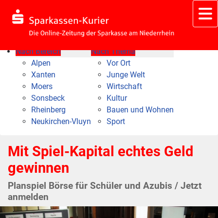
Nach Bereich
Nach Thema
Alpen
Vor Ort
Xanten
Junge Welt
Moers
Wirtschaft
Sonsbeck
Kultur
Rheinberg
Bauen und Wohnen
Neukirchen-Vluyn
Sport
Mit Spiel-Kapital echtes Geld
gewinnen
Planspiel Börse für Schüler und Azubis / Jetzt
anmelden