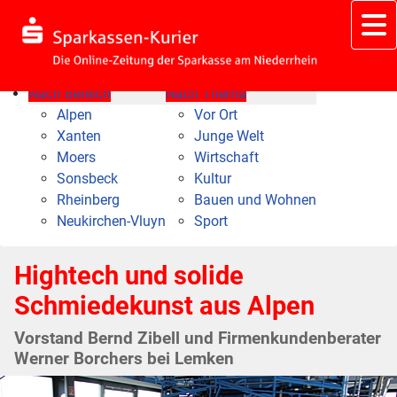
Nach Bereich
Nach Thema
Alpen
Vor Ort
Xanten
Junge Welt
Moers
Wirtschaft
Sonsbeck
Kultur
Rheinberg
Bauen und Wohnen
Neukirchen-Vluyn
Sport
Hightech und solide
Schmiedekunst aus Alpen
Vorstand Bernd Zibell und Firmenkundenberater
Werner Borchers bei Lemken