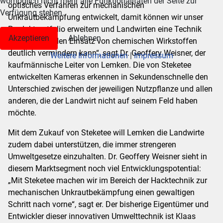
womöglich nicht mehr alle Funktionalitäten der Seite zur
optisches Verfahren zur mechanischen
Verfügung stehen.
Unkrautbekämpfung entwickelt, damit können wir unser
Produktportfolio erweitern und Landwirten eine Technik
Akzeptieren
Ablehnen
anbieten, die den Einsatz von chemischen Wirkstoffen
deutlich vermindern kann“, sagt Dr. Geoffery Weisner, der
Weitere Informationen
|
Impressum
kaufmännische Leiter von Lemken. Die von Steketee
entwickelten Kameras erkennen in Sekundenschnelle den
Unterschied zwischen der jeweiligen Nutzpflanze und allen
anderen, die der Landwirt nicht auf seinem Feld haben
möchte.
Mit dem Zukauf von Steketee will Lemken die Landwirte
zudem dabei unterstützen, die immer strengeren
Umweltgesetze einzuhalten. Dr. Geoffery Weisner sieht in
diesem Marktsegment noch viel Entwicklungspotential:
„Mit Steketee machen wir im Bereich der Hacktechnik zur
mechanischen Unkrautbekämpfung einen gewaltigen
Schritt nach vorne“, sagt er. Der bisherige Eigentümer und
Entwickler dieser innovativen Umwelttechnik ist Klaas