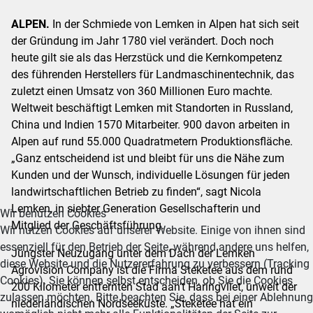
ALPEN.
In der Schmiede von Lemken in Alpen hat sich seit
der Gründung im Jahr 1780 viel verändert. Doch noch
heute gilt sie als das Herzstück und die Kernkompetenz
des führenden Herstellers für Landmaschinentechnik, das
zuletzt einen Umsatz von 360 Millionen Euro machte.
Weltweit beschäftigt Lemken mit Standorten in Russland,
China und Indien 1570 Mitarbeiter. 900 davon arbeiten in
Alpen auf rund 55.000 Quadratmetern Produktionsfläche.
„Ganz entscheidend ist und bleibt für uns die Nähe zum
Kunden und der Wunsch, individuelle Lösungen für jeden
landwirtschaftlichen Betrieb zu finden“, sagt Nicola
Lemken, in siebter Generation Gesellschafterin und
Wir benutzen Cookies
Mitglied der Geschäftsführung.
Wir nutzen Cookies auf unserer Website. Einige von ihnen sind
essenziell für den Betrieb der Seite, während andere uns helfen,
Jüngster Neuzugang unter dem Dach der Lemken
diese Website und die Nutzererfahrung zu verbessern (Tracking
Agrovision Company ist die Firma Steketee aus dem rund
Cookies). Sie können selbst entscheiden, ob Sie die Cookies
200 Kilometer entfernten Stad aan’t Haringvliet, unweit der
zulassen möchten. Bitte beachten Sie, dass bei einer Ablehnung
niederländischen Nordseeküste. „Steketee hat ein