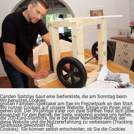
Carsten Spitzlay baut eine Seifenkiste, die am Sonntag beim
Wir benutzen Cookies
großen Familien-Spektakel am See im Freizeitpark an den Start
Wir nutzen Cookies auf unserer Website. Einige von ihnen sind
gehen soll. Der 39-jährige Vater von zwei Söhnen freut sich über
essenziell für den Betrieb der Seite, während andere uns helfen,
die 200-Euro-Starthilfe, die er bei einer Newsletter-Aktion der
diese Website und die Nutzererfahrung zu verbessern (Tracking
Sparkasse gewonnen hat.
Cookies). Sie können selbst entscheiden, ob Sie die Cookies