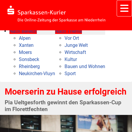
Nach Bereich
Nach Thema
Alpen
Vor Ort
Xanten
Junge Welt
Moers
Wirtschaft
Sonsbeck
Kultur
Rheinberg
Bauen und Wohnen
Neukirchen-Vluyn
Sport
Moerserin zu Hause erfolgreich
Pia Ueltgesforth gewinnt den Sparkassen-Cup
im Florettfechten