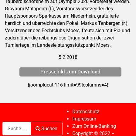
Tauberbischofsheim auf Olympia 2020 vorbereitet werden.
Giovanni Malaponti (l.), Vorstandsvorsitzender des
Hauptsponsors Sparkasse am Niederrhein, gratulierte
herzlich und überreichte den Pokal. Markus Tenbergen (r.),
Vorsitzender des Fechtclubs Moers, freute sich mit Pia und
zudem über die reibungslose Organisation der zwei
Turniertage im Landesleistungsstützpunkt Moers.
5.2.2018
Pressebild zum Download
{joomplucat:116 limit=99|columns=4}
Datenschutz
Impressum
Suchen
Zum Online-Banking
Suchen
Copyright © 2022 –