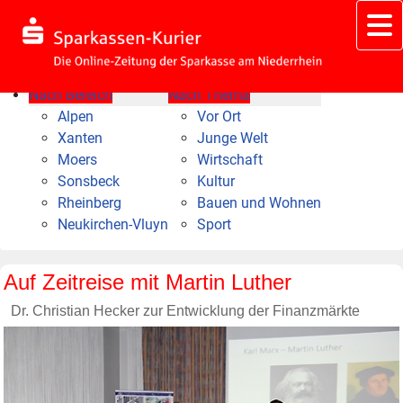
Nach Bereich
Nach Thema
Alpen
Vor Ort
Xanten
Junge Welt
Moers
Wirtschaft
Sonsbeck
Kultur
Rheinberg
Bauen und Wohnen
Neukirchen-Vluyn
Sport
Auf Zeitreise mit Martin Luther
Dr. Christian Hecker zur Entwicklung der Finanzmärkte