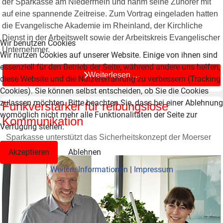
der Sparkasse am Niederrhein und nahm seine Zuhörer mit
auf eine spannende Zeitreise. Zum Vortrag eingeladen hatten
die Evangelische Akademie im Rheinland, der Kirchliche
Dienst in der Arbeitswelt sowie der Arbeitskreis Evangelischer
Wir benutzen Cookies
Unternehmer.
Wir nutzen Cookies auf unserer Website. Einige von ihnen sind
essenziell für den Betrieb der Seite, während andere uns helfen,
Weiterlesen …
diese Website und die Nutzererfahrung zu verbessern (Tracking
Cookies). Sie können selbst entscheiden, ob Sie die Cookies
zulassen möchten. Bitte beachten Sie, dass bei einer Ablehnung
Funkverstärker für reibungslose
womöglich nicht mehr alle Funktionalitäten der Seite zur
Kommunikation
Verfügung stehen.
Sparkasse unterstützt das Sicherheitskonzept der Moerser
Kirmes
Akzeptieren
Ablehnen
Weitere Informationen
|
Impressum