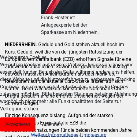
Frank Hoster ist
Anlageexperte bei der
Sparkasse am Niederrhein.
NIEDERRHEIN.
Geduld und Gold stehen aktuell hoch im
Kurs. Geduld, weil die von der jüngsten Ratssitzung der
Wir benutzen Cookies
Europäischen Zentralbank (EZB) erhofften Signale für eine
Wir nutzen Cookies auf unserer Website. Einige von ihnen sind
Zinswende ausblieben. Sowohl der gewünschte Ausstieg
essenziell für den Betrieb der Seite, während andere uns helfen,
aus den massiven Anleihekäufen als auch konkrete
diese Website und die Nutzererfahrung zu verbessern (Tracking
Reaktionen auf die aktuelle Euro-Stärke lassen auf sich
Cookies). Sie können selbst entscheiden, ob Sie die Cookies
warten. Beim Wechselkurs konstatierte Notenbank-Chef
zulassen möchten. Bitte beachten Sie, dass bei einer Ablehnung
Draghi gerade mal eine erhöhte Unsicherheit wegen der
womöglich nicht mehr alle Funktionalitäten der Seite zur
Schwankungen.
Verfügung stehen.
Einzige Konsequenz bislang: Aufgrund der starken
Aufwertung des Euros hat die EZB die
Akzeptieren
Ablehnen
Inflationseinschätzungen für die beiden kommenden Jahre
Weitere Informationen
|
Impressum