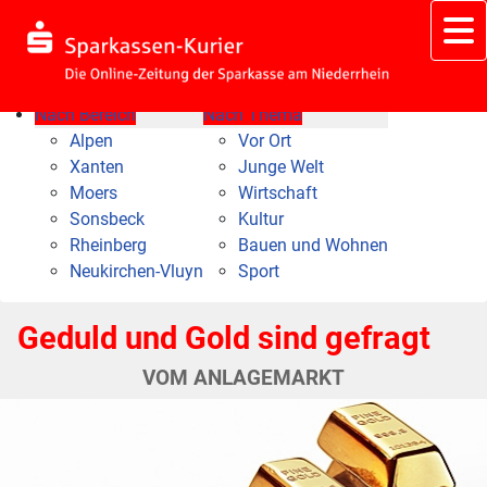
Nach Bereich
Nach Thema
Alpen
Vor Ort
Xanten
Junge Welt
Moers
Wirtschaft
Sonsbeck
Kultur
Rheinberg
Bauen und Wohnen
Neukirchen-Vluyn
Sport
Geduld und Gold sind gefragt
VOM ANLAGEMARKT