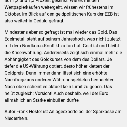
auf 1,2 und 1,5 Prozent gesenkt. Wie es mit den
Wertpapierkäufen weitergeht, wissen wir frühestens im
Oktober. Im Blick auf den geldpolitischen Kurs der EZB ist
also weiterhin Geduld gefragt.
Mindestens ebenso gefragt ist mal wieder das Gold. Das
Edelmetall steht auf seinem Jahreshoch, was nicht zuletzt
mit dem Nordkorea-Konflikt zu tun hat. Gold ist und bleibt
die Krisenwährung. Andererseits zeigt sich einmal mehr die
Abhängigkeit des Goldkurses von dem des Dollars. Je
tiefer die US-Währung dotiert, desto höher klettert der
Goldpreis. Denn immer dann lässt sich eine erhöhte
Nachfrage aus anderen Währungsgebieten beobachten.
Nach oben scheint es aktuell kein Limit zu geben. Das
heißt zugleich: Vorsicht! Auch deshalb, weil der Euro
allmählich an Stärke einbüßen dürfte.
Autor Frank Hoster ist Anlageexperte bei der Sparkasse am
Niederrhein.