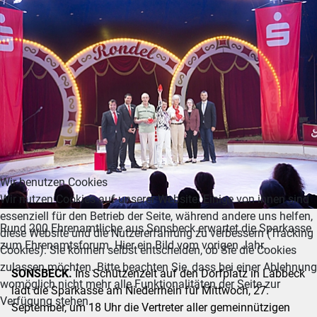
Wir benutzen Cookies
Wir nutzen Cookies auf unserer Website. Einige von ihnen sind
essenziell für den Betrieb der Seite, während andere uns helfen,
Rund 200 Ehrenamtliche aus Sonsbeck erwartet die Sparkasse
diese Website und die Nutzererfahrung zu verbessern (Tracking
zum Ehrenamtsforum. Hier ein Bild vom vorigen Jahr.
Cookies). Sie können selbst entscheiden, ob Sie die Cookies
zulassen möchten. Bitte beachten Sie, dass bei einer Ablehnung
SONSBECK.
Ins Schützenzelt auf den Dorfplatz in Labbeck
womöglich nicht mehr alle Funktionalitäten der Seite zur
lädt die Sparkasse am Niederrhein für Mittwoch, 27.
Verfügung stehen.
September, um 18 Uhr die Vertreter aller gemeinnützigen