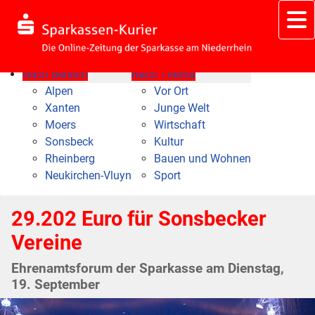
Nach Bereich
Nach Thema
Alpen
Vor Ort
Xanten
Junge Welt
Moers
Wirtschaft
Sonsbeck
Kultur
Rheinberg
Bauen und Wohnen
Neukirchen-Vluyn
Sport
29.202 Euro für Sonsbecker
Vereine
Ehrenamtsforum der Sparkasse am Dienstag,
19. September