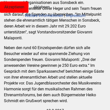
Vereine und Organisationen aus Sonsbeck ein.
Akzeptieren
Ablehnen
Geschäftsstellenleiter Oliver Heger und sein Team freuen
sich darauf, die Spenden zu überreichen. “Im Mittelpunkt
Weitere Informationen
|
Impressum
stehen die ehrenamtlich tätigen Menschen in Sonsbeck,
deren Arbeit wir in diesem Jahr mit 29.202 Euro
unterstützen“, sagt Vorstandsvorsitzender Giovanni
Malaponti.
Neben den rund 60 Einzelspenden dürfen sich alle
Besucher wieder auf eine spannende Ziehung von
Sonderspenden freuen. Giovanni Malaponti: „Drei der
anwesenden Vereine gewinnen je 250 Euro extra.“ Im
Gespräch mit dem Sparkassenchef berichten einige Gäste
von ihrer ehrenamtlichen Arbeit und stellen aktuelle
Projekte vor. Das Jugendblasorchester des Musikvereins
Harmonie sorgt für den musikalischen Rahmen des
Ehrenamtsforums, bei dem auch Bürgermeister Heiko
Schmidt ein Grußwort sprechen wird.