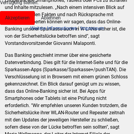
Endgeräte wie Smartphones, Tablets oder PCs zu schalten
Verfügung stehen.
und Inhalte mitzulesen. „Nach einem intensiven Blick auf
alle vorliegenden Fakten und nach Rücksprache mit
Akzeptieren
Ablehnen
unseren IT-Experten können wir sagen, dass das Online-
Weitere Informationen
|
Impressum
Banking unserer Sparkasse auch in W-LANs sicher ist, die
von der Sicherheitslücke betroffen sind", sagt
Vorstandsvorsitzender Giovanni Malaponti.
Das Banking geschieht immer über eine gesicherte
Datenverbindung. Dies gilt für die Internet-Seite und für die
Sparkassen-Apps (Sparkasse/Sparkasse+/pushTAN). Die
Verschlüsselung ist in Browsern mit einem grünen Schloss
gekennzeichnet. Ein Blick darauf genügt um zu wissen,
dass das Online-Banking sicher ist. Bei Apps für
Smartphones oder Tablets ist eine Prüfung nicht
erforderlich. "Wir empfehlen unseren Kunden trotzdem, die
Sicherheitslücke ihrer WLAN-Router und Repeater zeitnah
mit den Updates der jeweiligen Hersteller zu schließen,
sofern diese von der Lücke betroffen sein sollten", sagt