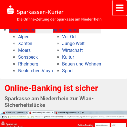
Nach Bereich
Nach Thema
Alpen
Vor Ort
Xanten
Junge Welt
Moers
Wirtschaft
Sonsbeck
Kultur
Rheinberg
Bauen und Wohnen
Neukirchen-Vluyn
Sport
Online-Banking ist sicher
Sparkasse am Niederrhein zur Wlan-
Sicherheitslücke