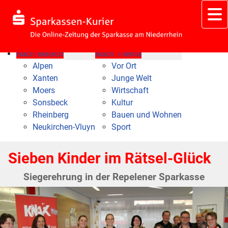
Nach Bereich
Nach Thema
Alpen
Vor Ort
Xanten
Junge Welt
Moers
Wirtschaft
Sonsbeck
Kultur
Rheinberg
Bauen und Wohnen
Neukirchen-Vluyn
Sport
Sieben Kinder im Rätsel-Glück
Siegerehrung in der Repelener Sparkasse