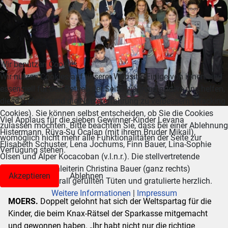
Wir benutzen Cookies
Wir nutzen Cookies auf unserer Website. Einige von ihnen sind
essenziell für den Betrieb der Seite, während andere uns helfen,
diese Website und die Nutzererfahrung zu verbessern (Tracking
Cookies). Sie können selbst entscheiden, ob Sie die Cookies
Viel Applaus für die sieben Gewinner-Kinder Levana
zulassen möchten. Bitte beachten Sie, dass bei einer Ablehnung
Histermann, Rüya-Su Öcalan (mit ihrem Bruder Mikail),
womöglich nicht mehr alle Funktionalitäten der Seite zur
Elisabeth Schuster, Lena Jochums, Finn Bauer, Lina-Sophie
Verfügung stehen.
Olsen und Alper Kocacoban (v.l.n.r.). Die stellvertretende
Geschäftsstellenleiterin Christina Bauer (ganz rechts)
Akzeptieren
Ablehnen
überreichte die prall gefüllten Tüten und gratulierte herzlich.
Weitere Informationen
|
Impressum
MOERS.
Doppelt gelohnt hat sich der Weltspartag für die
Kinder, die beim Knax-Rätsel der Sparkasse mitgemacht
und gewonnen haben. „Ihr habt nicht nur die richtige