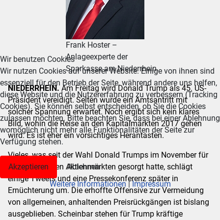
Frank Hoster –
Anlageexperte der
Wir benutzen Cookies
Sparkasse am Niederrhein.
Wir nutzen Cookies auf unserer Website. Einige von ihnen sind
essenziell für den Betrieb der Seite, während andere uns helfen,
NIEDERRHEIN.
Am Freitag wird Donald Trump als 45. US-
diese Website und die Nutzererfahrung zu verbessern (Tracking
Präsident vereidigt. Selten wurde ein Amtsantritt mit
Cookies). Sie können selbst entscheiden, ob Sie die Cookies
solcher Spannung erwartet. Noch ergibt sich kein klares
zulassen möchten. Bitte beachten Sie, dass bei einer Ablehnung
Bild, wohin die Reise an den Kapitalmärkten 2017 gehen
womöglich nicht mehr alle Funktionalitäten der Seite zur
wird. Es ist eher ein vorsichtiges Herantasten.
Verfügung stehen.
Vieles, was seit der Wahl Donald Trumps im November für
Euphorie an den Aktienmärkten gesorgt hatte, schlägt
Akzeptieren
Ablehnen
einige Tweets und eine Pressekonferenz später in
Weitere Informationen
|
Impressum
Ernüchterung um. Die erhoffte Offensive zur Vermeidung
von allgemeinen, anhaltenden Preisrückgängen ist bislang
ausgeblieben. Scheinbar stehen für Trump kräftige