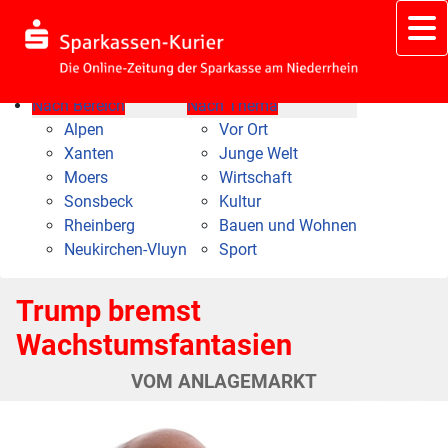
Nach Bereich
Nach Thema
Alpen
Vor Ort
Xanten
Junge Welt
Moers
Wirtschaft
Sonsbeck
Kultur
Rheinberg
Bauen und Wohnen
Neukirchen-Vluyn
Sport
Trump bremst
Wachstumsfantasien
VOM ANLAGEMARKT