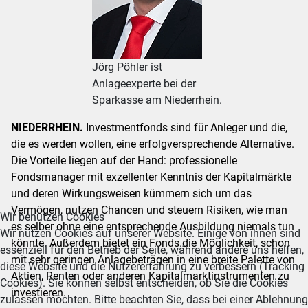
Jörg Pöhler ist
Anlageexperte bei der
Sparkasse am Niederrhein.
NIEDERRHEIN.
Investmentfonds sind für Anleger und die,
die es werden wollen, eine erfolgversprechende Alternative.
Die Vorteile liegen auf der Hand: professionelle
Fondsmanager mit exzellenter Kenntnis der Kapitalmärkte
und deren Wirkungsweisen kümmern sich um das
Vermögen, nutzen Chancen und steuern Risiken, wie man
Wir benutzen Cookies
es selber ohne eine entsprechende Ausbildung niemals tun
Wir nutzen Cookies auf unserer Website. Einige von ihnen sind
könnte. Außerdem bietet ein Fonds die Möglichkeit, schon
essenziell für den Betrieb der Seite, während andere uns helfen,
mit sehr geringen Anlagebeträgen in eine breite Palette von
diese Website und die Nutzererfahrung zu verbessern (Tracking
Aktien, Renten oder anderen Kapitalmarktinstrumenten zu
Cookies). Sie können selbst entscheiden, ob Sie die Cookies
investieren.
zulassen möchten. Bitte beachten Sie, dass bei einer Ablehnung