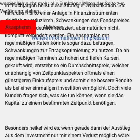
womöglich nicht mehr alle Funktionalitäten der Seite zur
Im Fachjargon heißt diese Strategie Diversifikation. Sie
Verfügung stehen.
hilft, das Risiko einer Anlage in Finanzinstrumenten
deutlich zu reduzieren. Schwankungen des Fondspreises
Akzeptieren
Ablehnen
können dabei deutlich reduziert, aber natürlich nicht
komplett verhindert werden. Ein Ansparplan mit
Weitere Informationen
|
Impressum
regelmäßigen Raten könnte sogar dazu beitragen,
Schwankungen zur Ertragsoptimierung zu nutzen. Da an
regelmäßigen Terminen zu hohen und tiefen Kursen
gekauft wird, entsteht so ein Durchschnittspreis, welcher
unabhängig von Zeitpunktaspekten oftmals einen
günstigeren Einkaufspreis und somit eine bessere Rendite
als bei einer einmaligen Investition ermöglicht. Doch viele
Kunden fragen sich, was sie tun können, wenn sie das
Kapital zu einem bestimmten Zeitpunkt benötigen.
Besonders heikel wird es, wenn gerade dann der Ausstieg
aus dem Investment nur mit einem Verlust möglich wäre.