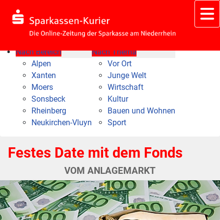
Nach Bereich
Nach Thema
Alpen
Vor Ort
Xanten
Junge Welt
Moers
Wirtschaft
Sonsbeck
Kultur
Rheinberg
Bauen und Wohnen
Neukirchen-Vluyn
Sport
Festes Date mit dem Fonds
VOM ANLAGEMARKT