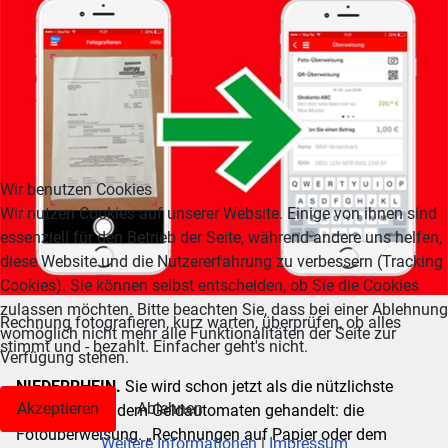
Wir benutzen Cookies
Wir nutzen Cookies auf unserer Website. Einige von ihnen sind
essenziell für den Betrieb der Seite, während andere uns helfen,
diese Website und die Nutzererfahrung zu verbessern (Tracking
Cookies). Sie können selbst entscheiden, ob Sie die Cookies
zulassen möchten. Bitte beachten Sie, dass bei einer Ablehnung
Rechnung fotografieren, kurz warten, überprüfen, ob alles
womöglich nicht mehr alle Funktionalitäten der Seite zur
stimmt und - bezahlt. Einfacher geht's nicht.
Verfügung stehen.
NIEDERRHEIN.
Sie wird schon jetzt als die nützlichste
Akzeptieren
Ablehnen
Erfindung seit dem Geldautomaten gehandelt: die
Fotoüberweisung. „Rechnungen auf Papier oder dem
Weitere Informationen
|
Impressum