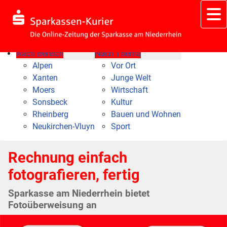
Nach Bereich
Nach Thema
Alpen
Vor Ort
Xanten
Junge Welt
Moers
Wirtschaft
Sonsbeck
Kultur
Rheinberg
Bauen und Wohnen
Neukirchen-Vluyn
Sport
Rechnung einfach
fotografieren, fertig
Sparkasse am Niederrhein bietet
Fotoüberweisung an