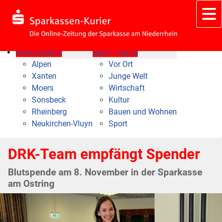
Nach Bereich
Nach Thema
Alpen
Vor Ort
Xanten
Junge Welt
Moers
Wirtschaft
Sonsbeck
Kultur
Rheinberg
Bauen und Wohnen
Neukirchen-Vluyn
Sport
DRK-Team empfängt Spender
Blutspende am 8. November in der Sparkasse
am Ostring