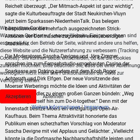
Reichelt überzeugt. „Der Mitmach-Aspekt ist ganz wichtig“,
sagte die Kulturbeauftragte der Stadt Neukirchen-Vluyn
jetzt beim Sparkassen-NiederrheinTalk. Das belegen
Wir benutzen Cookies
beispielsweise die mehrfach ausgezeichneten Strick-
Wir nutzen Cookies auf unserer Website. Einige von ihnen sind
Aktionen der Dorfmasche zugunsten eines lebendigen
essenziell für den Betrieb der Seite, während andere uns helfen,
Stadtkerns.
diese Website und die Nutzererfahrung zu verbessern (Tracking
Die Moderatoren Sascha Devigne und Jörg Zimmer
Cookies). Sie können selbst entscheiden, ob Sie die Cookies
sprachen im zum Fernsehstudio umgebauten Casino der
zulassen möchten. Bitte beachten Sie, dass bei einer Ablehnung
Sparkasse am Ostring zudem mit dem Koch Roger
womöglich nicht mehr alle Funktionalitäten der Seite zur
Achterath und Dirk Elfgen. Der neue Vorsitzende des
Verfügung stehen.
Moerser Werberings möchte die Ideen und Aktivitäten der
einzelnen Händler zu einem großen Ganzen bündeln: „Weg
Akzeptieren
Ablehnen
vom Do-it-yourself hin zum Do-it-together.“ Denn mit der
Weitere Informationen
|
Impressum
Innenstadt besitze Moers ein einzigartiges Open-Air-
Kaufhaus. Beim Thema Attraktivität honorierte das
Publikum einen scherzhaften Vorschlag von Moderator
Sascha Devigne mit viel Applaus und Gelächter: „Vielleicht
könnte ja die Dorfmasche Nachbarschaftshilfe leisten und