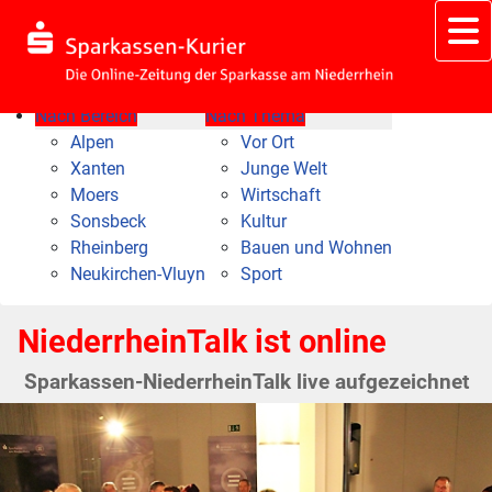
Nach Bereich
Nach Thema
Alpen
Vor Ort
Xanten
Junge Welt
Moers
Wirtschaft
Sonsbeck
Kultur
Rheinberg
Bauen und Wohnen
Neukirchen-Vluyn
Sport
NiederrheinTalk ist online
Sparkassen-NiederrheinTalk live aufgezeichnet