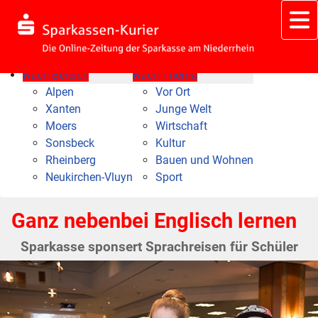
Nach Bereich
Nach Thema
Alpen
Vor Ort
Xanten
Junge Welt
Moers
Wirtschaft
Sonsbeck
Kultur
Rheinberg
Bauen und Wohnen
Neukirchen-Vluyn
Sport
Ganz nebenbei Englisch lernen
Sparkasse sponsert Sprachreisen für Schüler