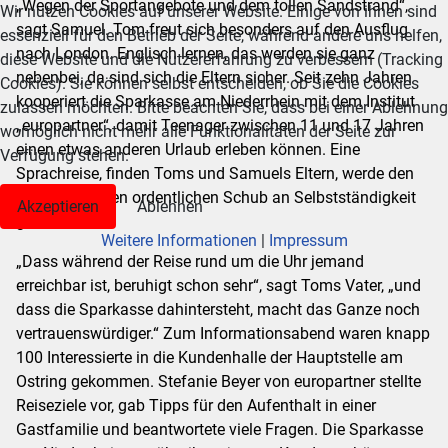
„Wegen der Sportangebote und dem tollen Sandstrand“,
Wir nutzen Cookies auf unserer Website. Einige von ihnen sind
sagt Samuel. Tom freut sich besonders auf den Ausflug
essenziell für den Betrieb der Seite, während andere uns helfen,
nach London. Englisch lernen, das werden sie ganz
diese Website und die Nutzererfahrung zu verbessern (Tracking
nebenbei, da sind sich die Eltern sicher. Seit zehn Jahren
Cookies). Sie können selbst entscheiden, ob Sie die Cookies
kooperiert die Sparkasse am Niederrhein mit dem Institut
zulassen möchten. Bitte beachten Sie, dass bei einer Ablehnung
„europartner“, damit Teenager zwischen 11 und 17 Jahren
womöglich nicht mehr alle Funktionalitäten der Seite zur
einen etwas anderen Urlaub erleben können. Eine
Verfügung stehen.
Sprachreise, finden Toms und Samuels Eltern, werde den
Kids auch einen ordentlichen Schub an Selbstständigkeit
Akzeptieren
Ablehnen
geben.
Weitere Informationen
|
Impressum
„Dass während der Reise rund um die Uhr jemand
erreichbar ist, beruhigt schon sehr“, sagt Toms Vater, „und
dass die Sparkasse dahintersteht, macht das Ganze noch
vertrauenswürdiger.“ Zum Informationsabend waren knapp
100 Interessierte in die Kundenhalle der Hauptstelle am
Ostring gekommen. Stefanie Beyer von europartner stellte
Reiseziele vor, gab Tipps für den Aufenthalt in einer
Gastfamilie und beantwortete viele Fragen. Die Sparkasse