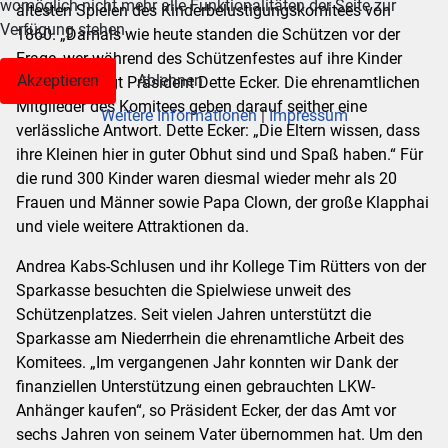
womöglich nicht mehr alle Funktionalitäten der Seite zur
ältesten Spielen des Kinderbelustigungskomitees von
Verfügung stehen.
1860. „Damals wie heute standen die Schützen vor der
Frage, wer während des Schützenfestes auf ihre Kinder
Akzeptieren
Ablehnen
aufpasst“, sagt Präsident Dette Ecker. Die ehrenamtlichen
Mitglieder des Komitees geben darauf seither eine
Weitere Informationen
|
Impressum
verlässliche Antwort. Dette Ecker: „Die Eltern wissen, dass
ihre Kleinen hier in guter Obhut sind und Spaß haben.“ Für
die rund 300 Kinder waren diesmal wieder mehr als 20
Frauen und Männer sowie Papa Clown, der große Klapphai
und viele weitere Attraktionen da.
Andrea Kabs-Schlusen und ihr Kollege Tim Rütters von der
Sparkasse besuchten die Spielwiese unweit des
Schützenplatzes. Seit vielen Jahren unterstützt die
Sparkasse am Niederrhein die ehrenamtliche Arbeit des
Komitees. „Im vergangenen Jahr konnten wir Dank der
finanziellen Unterstützung einen gebrauchten LKW-
Anhänger kaufen“, so Präsident Ecker, der das Amt vor
sechs Jahren von seinem Vater übernommen hat. Um den