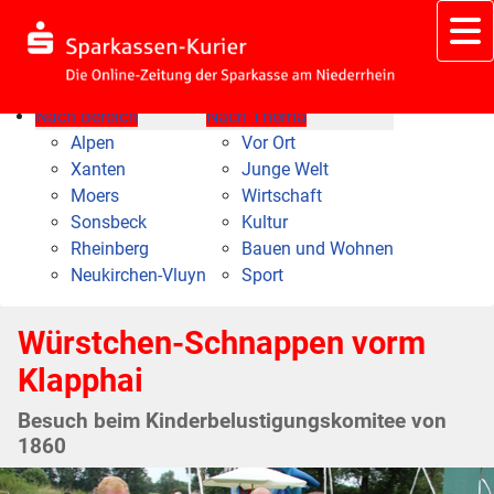
Nach Bereich
Nach Thema
Alpen
Vor Ort
Xanten
Junge Welt
Moers
Wirtschaft
Sonsbeck
Kultur
Rheinberg
Bauen und Wohnen
Neukirchen-Vluyn
Sport
Würstchen-Schnappen vorm
Klapphai
Besuch beim Kinderbelustigungskomitee von
1860