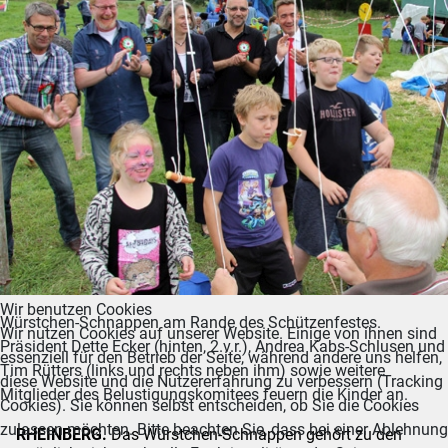
Wir benutzen Cookies
Würstchen-Schnappen am Rande des Schützenfestes.
Wir nutzen Cookies auf unserer Website. Einige von ihnen sind
Präsident Dette Ecker (hinten, 2.v.r.), Andrea Kabs-Schlusen und
essenziell für den Betrieb der Seite, während andere uns helfen,
Tim Rütters (links und rechts neben ihm) sowie weitere
diese Website und die Nutzererfahrung zu verbessern (Tracking
Mitglieder des Belustigungskomitees feuern die Kinder an.
Cookies). Sie können selbst entscheiden, ob Sie die Cookies
zulassen möchten. Bitte beachten Sie, dass bei einer Ablehnung
RHEINBERG.
Das Würstchen-Schnappen gehört zu den